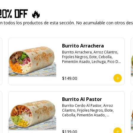
20% off 🔥
todos los productos de esta sección. No acumulable con otros descu
Burrito Arrachera
Burrito Arrachera, Arroz Cilantro, 
Frijoles Negros, Eote, Cebolla, 
Pimentón Asado, Lechuga, Pico De 
Gallo, Queso y Salsa Crema Ácida.
$149.00
Burrito Al Pastor
Burrito Cerdo Al Pastor, Arroz 
Cilantro, Frijoles Negros, Elote, 
Cebolla, Pimentón Asado, 
Lechuga, Pico De Gallo, Queso y 
Salsa Crema Ácida.
$139.00