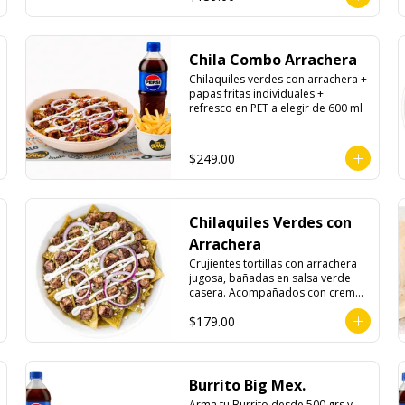
Chila Combo Arrachera
Chilaquiles verdes con arrachera + 
papas fritas individuales + 
refresco en PET a elegir de 600 ml
$249.00
Chilaquiles Verdes con
Arrachera
Crujientes tortillas con arrachera 
jugosa, bañadas en salsa verde 
casera. Acompañados con crema, 
queso fresco y cebolla morada.
$179.00
Burrito Big Mex.
Arma tu Burrito desde 500 grs y 