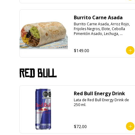
Burrito Carne Asada
Burrito Carne Asada, Arroz Rojo, 
Frijoles Negros, Elote, Cebolla 
Pimentón Asado, Lechuga, 
Escabeche Habanero, Queso y 
Salsa Cremoso De Cilantro.
$149.00
Red Bull
Red Bull Energy Drink
Lata de Red Bull Energy Drink de 
250 ml.
$72.00