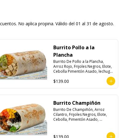
entos. No aplica propina. Válido del 01 al 31 de agosto.
Burrito Pollo a la
Plancha
Burrito De Pollo a la Plancha, 
Arroz Rojo, Frijoles Negros, Elote, 
Cebolla Pimentón Asado, lechuga, 
Pico de Gallo, Queso y Salsa 
$139.00
Crema Ácida.
Burrito Champiñón
Burrito De Champiñón, Arroz 
Cilantro, Frijoles Negros, Elote, 
Cebolla, Pimentón Asado, 
Lechuga, Pico De Gallo, Queso y 
Salsa Tatemade Roja.
$139.00