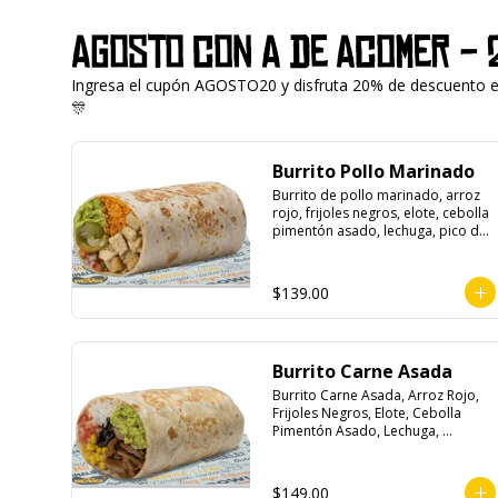
Agosto con A de Acomer - 
Ingresa el cupón AGOSTO20 y disfruta 20% de descuento en 
🎊
Burrito Pollo Marinado
Burrito de pollo marinado, arroz 
rojo, frijoles negros, elote, cebolla 
pimentón asado, lechuga, pico de 
gallo, queso, salsa crema ácida, 
guacamole y jalapeños.
$139.00
Burrito Carne Asada
Burrito Carne Asada, Arroz Rojo, 
Frijoles Negros, Elote, Cebolla 
Pimentón Asado, Lechuga, 
Escabeche Habanero, Queso y 
Salsa Cremoso De Cilantro.
$149.00