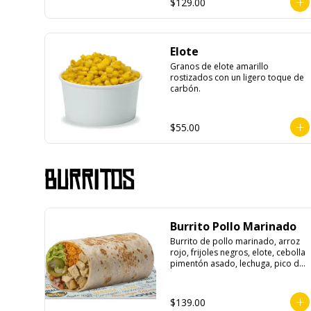
$129.00
Elote
Granos de elote amarillo 
rostizados con un ligero toque de 
carbón.
$55.00
Burritos
Burrito Pollo Marinado
Burrito de pollo marinado, arroz 
rojo, frijoles negros, elote, cebolla 
pimentón asado, lechuga, pico de 
gallo, queso, salsa crema ácida, 
guacamole y jalapeños.
$139.00