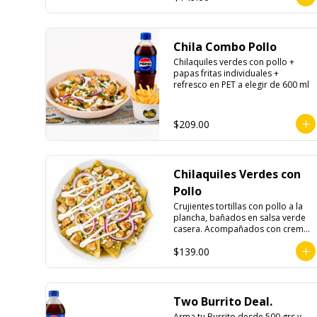
Chila Combo Pollo
Chilaquiles verdes con pollo + 
papas fritas individuales + 
refresco en PET a elegir de 600 ml
$209.00
Chilaquiles Verdes con
Pollo
Crujientes tortillas con pollo a la 
plancha, bañados en salsa verde 
casera. Acompañados con crema, 
queso fresco y cebolla morada.
$139.00
Two Burrito Deal.
Arma tu Burrito desde 500 grs y 