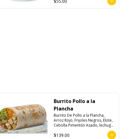
$55.00
Burrito Pollo a la
Plancha
Burrito De Pollo a la Plancha, 
Arroz Rojo, Frijoles Negros, Elote, 
Cebolla Pimentón Asado, lechuga, 
Pico de Gallo, Queso y Salsa 
$139.00
Crema Ácida.