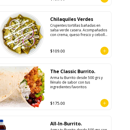
Chilaquiles Verdes
Crujientes tortillas bañadas en 
salsa verde casera. Acompañados 
con crema, queso fresco y cebolla 
morada.
$109.00
The Classic Burrito.
Arma tu Burrito desde 500 grs y 
llénalo de sabor con tus 
ingredientes favoritos
$175.00
All-In-Burrito.
Arma tu Burrito desde 500 grs con 