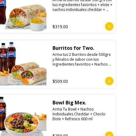
tus ingredientes favoritos + elote + 
nachos individuales cheddar + 
refresco
$319.00
Burritos for Two.
Arma tus 2 Burritos desde 500grs 
y llénalos de sabor con tus 
ingredientes favoritos + Nachos 
Para Compartir + 2 Refrescos 
600ml.
$509.00
Bowl Big Mex.
Arma Tu Bowl + Nachos 
Individuales Cheddar + Choclo 
Elote + Refresco 600 ml
$259.00