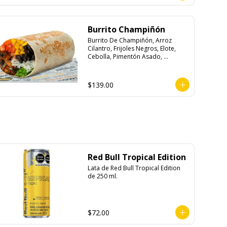
Burrito Champiñón
Burrito De Champiñón, Arroz 
Cilantro, Frijoles Negros, Elote, 
Cebolla, Pimentón Asado, 
Lechuga, Pico De Gallo, Queso y 
Salsa Tatemade Roja.
$139.00
Red Bull Tropical Edition
Lata de Red Bull Tropical Edition 
de 250 ml.
$72.00