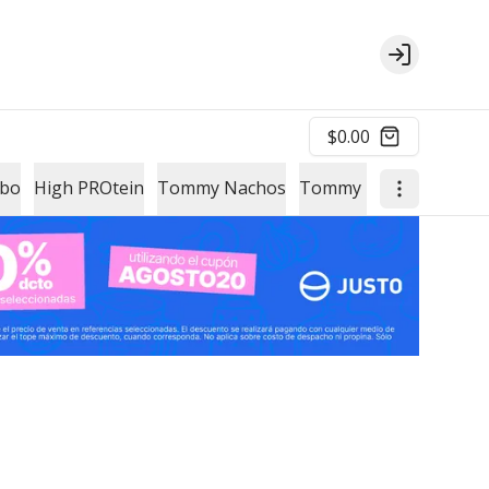
Login
$0.00
mbo
High PROtein
Tommy Nachos
Tommy Papas
Un Ext