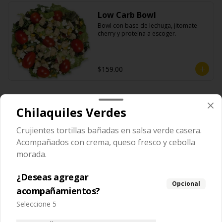
Low Carb Bowl
Bowl con base de lechuga, jitomate 
cherry y proteína a escoger.
$159.00
Tommy Nachos
Chilaquiles Verdes
Crujientes tortillas bañadas en salsa verde casera.
Nacho Individual Solo
Acompañados con crema, queso fresco y cebolla
Porción individual de totopos de maíz 
morada.
fritos y sazonados.
¿Deseas agregar
Opcional
acompañamientos?
$59.00
Seleccione 5