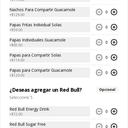
Nachos Para Compartir Guacamole
$119.00
0
+
$129.00
Papas Fritas Individual Solas
0
Nachos para compartir
+
$59.00
Guacamole
Papas Individuales Guacamole
0
Totopos de maíz fritos con 
+
$85.00
guacamole, cebolla morada, cilantro y 
un toque de crema.
Papas para Compartir Solas
0
+
$119.00
$129.00
Papas para Compartir Guacamole
0
+
$129.00
Nachos para compartir
Cheddar
¿Deseas agregar un Red Bull?
Opcional
Porción para compartir de totopos de 
Seleccione 5
maíz fritos bañados en salsa de queso 
cheddar.
Red Bull Energy Drink
0
$129.00
+
$72.00
Red Bull Sugar Free
0