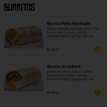
Burritos
Burrito Pollo Marinado
Burrito de pollo marinado, arroz rojo, 
frijoles negros, elote, cebolla 
pimentón asado, lechuga, pico de 
gallo, queso, salsa crema ácida, 
guacamole y jalapeños.
$139.00
Burrito Arrachera
Burrito Arrachera, Arroz Cilantro, 
Frijoles Negros, Eote, Cebolla, 
Pimentón Asado, Lechuga, Pico De 
Gallo, Queso y Salsa Crema Ácida.
$149.00