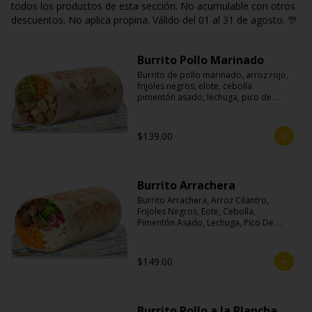
todos los productos de esta sección. No acumulable con otros
descuentos. No aplica propina. Válido del 01 al 31 de agosto. 🎊
Burrito Pollo Marinado
Burrito de pollo marinado, arroz rojo, 
frijoles negros, elote, cebolla 
pimentón asado, lechuga, pico de 
gallo, queso, salsa crema ácida, 
guacamole y jalapeños.
$139.00
Burrito Arrachera
Burrito Arrachera, Arroz Cilantro, 
Frijoles Negros, Eote, Cebolla, 
Pimentón Asado, Lechuga, Pico De 
Gallo, Queso y Salsa Crema Ácida.
$149.00
Burrito Pollo a la Plancha