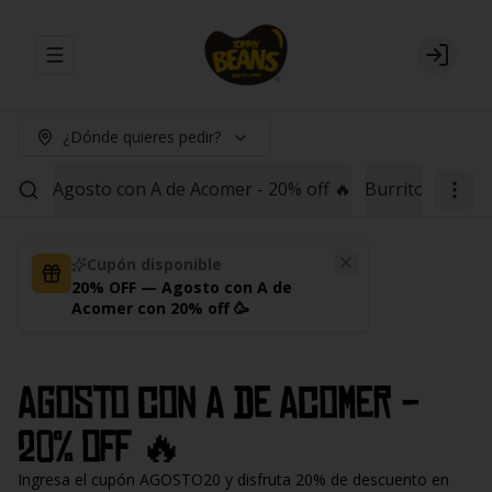
Abrir menu de navegación
Login
¿Dónde quieres pedir?
Agosto con A de Acomer - 20% off 🔥
Burritos
Red B
Cupón disponible
20% OFF — Agosto con A de
Acomer con 20% off 🥳
Agosto con A de Acomer -
20% off 🔥
Ingresa el cupón AGOSTO20 y disfruta 20% de descuento en