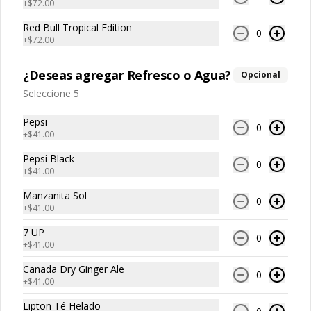
+
$72.00
Tommy Papas
Red Bull Tropical Edition
0
+
$72.00
Papas Fritas Individuales
¿Deseas agregar Refresco o Agua?
Opcional
Porción individual de papas fritas de 
corte recto y textura crujiente.
Seleccione 5
Pepsi
0
+
$41.00
$59.00
Pepsi Black
0
+
$41.00
Papas Fritas Individuales
Manzanita Sol
0
con Guacamole
+
$41.00
Porción individual de papas fritas 
acompañadas con una porción de 
7 UP
0
guacamole cremoso.
+
$41.00
$85.00
Canada Dry Ginger Ale
0
+
$41.00
Lipton Té Helado