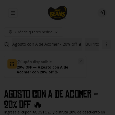
Abrir menu de navegación
Login
¿Dónde quieres pedir?
Agosto con A de Acomer - 20% off 🔥
Burritos
Red B
Cupón disponible
20% OFF — Agosto con A de
Acomer con 20% off 🥳
Agosto con A de Acomer -
20% off 🔥
Ingresa el cupón AGOSTO20 y disfruta 20% de descuento en