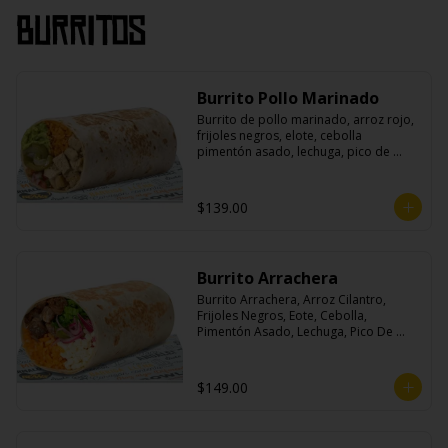
Burritos
Burrito Pollo Marinado
Burrito de pollo marinado, arroz rojo, 
frijoles negros, elote, cebolla 
pimentón asado, lechuga, pico de 
gallo, queso, salsa crema ácida, 
guacamole y jalapeños.
$139.00
Burrito Arrachera
Burrito Arrachera, Arroz Cilantro, 
Frijoles Negros, Eote, Cebolla, 
Pimentón Asado, Lechuga, Pico De 
Gallo, Queso y Salsa Crema Ácida.
$149.00