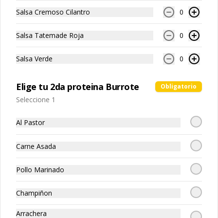
Salsa Cremoso Cilantro
0
Bowl Big Mex.
Arma Tu Bowl + Nachos Individuales 
Salsa Tatemade Roja
0
Cheddar + Choclo Elote + Refresco 600 
ml
Salsa Verde
0
$259.00
Elige tu 2da proteina Burrote
Obligatorio
Seleccione 1
Bowls Lovers.
Arma tus 2 Bowls + Nachos Para 
Al Pastor
Compartir + 2 Refrescos 600ml.
Carne Asada
$509.00
Pollo Marinado
Champiñon
High PROtein
Arrachera