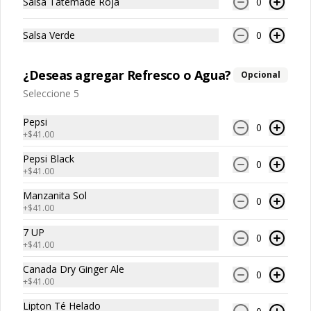
Salsa Tatemade Roja
0
Tommy Papas
Salsa Verde
0
Papas Fritas Individuales
¿Deseas agregar Refresco o Agua?
Opcional
Porción individual de papas fritas de 
corte recto y textura crujiente.
Seleccione 5
Pepsi
0
+
$41.00
$59.00
Pepsi Black
0
+
$41.00
Papas Fritas Individuales
Manzanita Sol
0
con Guacamole
+
$41.00
Porción individual de papas fritas 
acompañadas con una porción de 
7 UP
0
guacamole cremoso.
+
$41.00
$85.00
Canada Dry Ginger Ale
0
+
$41.00
Lipton Té Helado