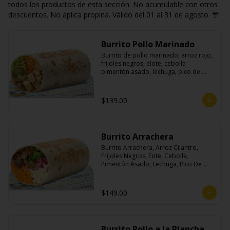
todos los productos de esta sección. No acumulable con otros
descuentos. No aplica propina. Válido del 01 al 31 de agosto. 🎊
Burrito Pollo Marinado
Burrito de pollo marinado, arroz rojo, 
frijoles negros, elote, cebolla 
pimentón asado, lechuga, pico de 
gallo, queso, salsa crema ácida, 
guacamole y jalapeños.
$139.00
Burrito Arrachera
Burrito Arrachera, Arroz Cilantro, 
Frijoles Negros, Eote, Cebolla, 
Pimentón Asado, Lechuga, Pico De 
Gallo, Queso y Salsa Crema Ácida.
$149.00
Burrito Pollo a la Plancha