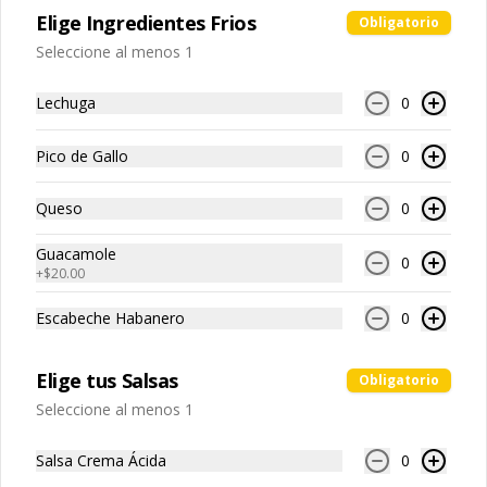
Elige Ingredientes Frios
Obligatorio
Seleccione al menos 1
Bowls Combo
Lechuga
0
The Classic Bowl.
Pico de Gallo
0
Elige los ingredientes que más te 
gusten y arma tu bowl como tu 
quieras.
Queso
0
Guacamole
0
$179.00
+
$20.00
Escabeche Habanero
0
The Bowl Deal.
Arma Tu Bowl Con Los Ingredientes 
Elige tus Salsas
Obligatorio
Que Más Te Gusten + Refresco 600 ml.
Seleccione al menos 1
Salsa Crema Ácida
$209.00
0