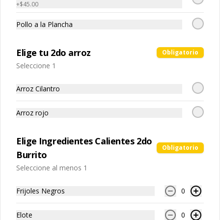
+
$45.00
Low Carb Bowl
Pollo a la Plancha
Bowl con base de lechuga, jitomate 
cherry y proteína a escoger.
Elige tu 2do arroz
Obligatorio
Seleccione 1
$159.00
Arroz Cilantro
Tommy Nachos
Arroz rojo
Nacho Individual Solo
Elige Ingredientes Calientes 2do
Obligatorio
Porción individual de totopos de maíz 
Burrito
fritos y sazonados.
Seleccione al menos 1
Frijoles Negros
0
$59.00
Elote
0