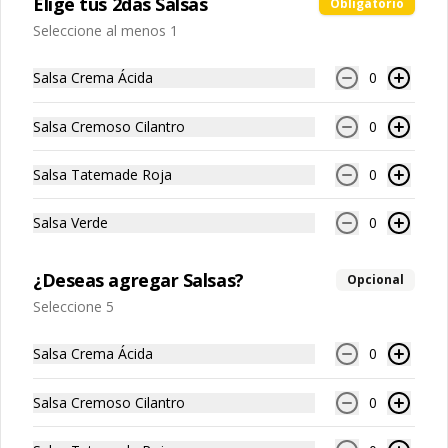
Elige tus 2das Salsas
Obligatorio
Seleccione al menos 1
$119.00
Salsa Crema Ácida
0
Nachos para compartir
Salsa Cremoso Cilantro
0
Guacamole
Totopos de maíz fritos con 
guacamole, cebolla morada, cilantro y 
Salsa Tatemade Roja
0
un toque de crema.
$129.00
Salsa Verde
0
¿Deseas agregar Salsas?
Opcional
Nachos para compartir
Seleccione 5
Cheddar
Porción para compartir de totopos de 
maíz fritos bañados en salsa de queso 
Salsa Crema Ácida
0
cheddar.
$129.00
Salsa Cremoso Cilantro
0