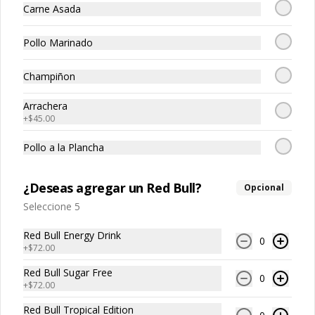
Carne Asada
Burrito Big Mex.
Pollo Marinado
Arma tu Burrito desde 500 grs y llénalo 
de sabor con tus ingredientes 
Champiñon
favoritos + nachos individuales 
cheddar o guacamole + bebida
Arrachera
$255.00
+
$45.00
Pollo a la Plancha
All-In-Burrito.
Arma tu Burrito desde 500 grs con tus 
¿Deseas agregar un Red Bull?
Opcional
ingredientes favoritos + elote + nachos 
individuales cheddar + refresco
Seleccione 5
Red Bull Energy Drink
0
$319.00
+
$72.00
Red Bull Sugar Free
0
+
$72.00
Burrito Power Pack.
Red Bull Tropical Edition
Arma tus 4 Burritos desde 500grs y 