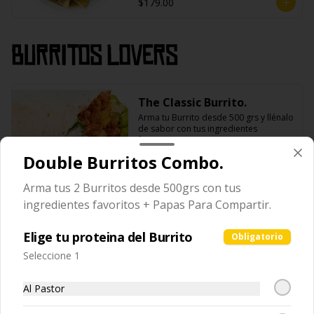
$179.00
Burritos Lovers
The Classic Burrito.
Arma tu Burrito desde 500 grs y llénalo 
de sabor con tus ingredientes 
favoritos
Double Burritos Combo.
$175.00
Arma tus 2 Burritos desde 500grs con tus
ingredientes favoritos + Papas Para Compartir.
Two Burrito Deal.
Elige tu proteina del Burrito
Obligatorio
Arma tu Burrito desde 500 grs y llénalo 
Seleccione 1
de sabor con tus ingredientes 
favoritos + Refresco
Al Pastor
$209.00