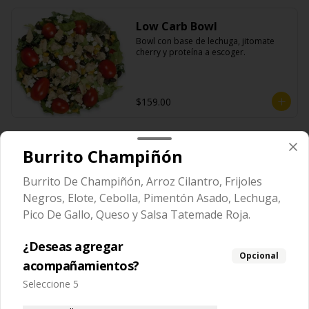
Low Carb Bowl
Bowl con base de lechuga, jitomate 
cherry y proteína a escoger.
$159.00
Tommy Nachos
Burrito Champiñón
Burrito De Champiñón, Arroz Cilantro, Frijoles
Negros, Elote, Cebolla, Pimentón Asado, Lechuga,
Nacho Individual Solo
Pico De Gallo, Queso y Salsa Tatemade Roja.
Porción individual de totopos de maíz 
fritos y sazonados.
¿Deseas agregar
Opcional
acompañamientos?
$59.00
Seleccione 5