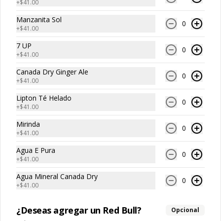
+
$41.00
Tommy Papas
Manzanita Sol
0
+
$41.00
7 UP
Papas Fritas Individuales
0
+
$41.00
Porción individual de papas fritas de 
corte recto y textura crujiente.
Canada Dry Ginger Ale
0
+
$41.00
Lipton Té Helado
0
$59.00
+
$41.00
Mirinda
0
+
$41.00
Papas Fritas Individuales
con Guacamole
Agua E Pura
0
+
$41.00
Porción individual de papas fritas 
acompañadas con una porción de 
guacamole cremoso.
Agua Mineral Canada Dry
0
+
$41.00
$85.00
¿Deseas agregar un Red Bull?
Opcional