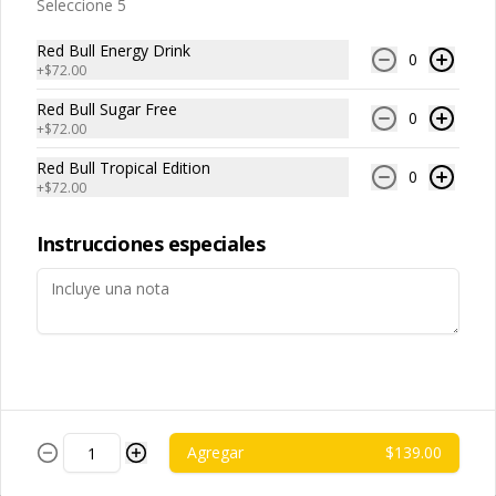
Seleccione 5
Papas Fritas Individuales
Queso Cheddar
Red Bull Energy Drink
0
Porción individual de papas fritas 
+
$72.00
bañadas con salsa de queso cheddar 
fundido.
Red Bull Sugar Free
0
+
$72.00
$85.00
Red Bull Tropical Edition
0
+
$72.00
Papas Fritas para
compartir
Instrucciones especiales
Porción grande de papas fritas 
delgadas y crujientes, ideales para 
compartir.
$119.00
Papas Fritas para
compartir Guacamole
Agregar
$139.00
Porción grande de papas fritas 
servidas con una capa de guacamole 
fresco.