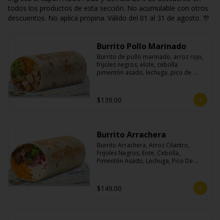
todos los productos de esta sección. No acumulable con otros
descuentos. No aplica propina. Válido del 01 al 31 de agosto. 🎊
Burrito Pollo Marinado
Burrito de pollo marinado, arroz rojo, 
frijoles negros, elote, cebolla 
pimentón asado, lechuga, pico de 
gallo, queso, salsa crema ácida, 
guacamole y jalapeños.
$139.00
Burrito Arrachera
Burrito Arrachera, Arroz Cilantro, 
Frijoles Negros, Eote, Cebolla, 
Pimentón Asado, Lechuga, Pico De 
Gallo, Queso y Salsa Crema Ácida.
$149.00