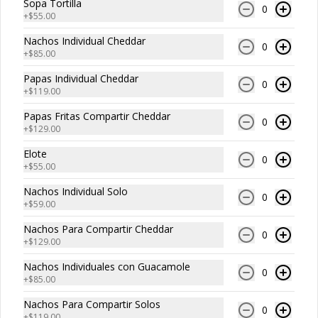
Sopa Tortilla
0
Nacho Individual
+
$55.00
Guacamole
Nachos Individual Cheddar
0
Totopos de maíz fritos acompañados 
+
$85.00
de una porción de guacamole con 
cebolla morada.
Papas Individual Cheddar
0
+
$119.00
$85.00
Papas Fritas Compartir Cheddar
0
+
$129.00
Nachos Individual Cheddar
Elote
Totopos de maíz fritos bañados con 
0
+
$55.00
salsa de queso cheddar fundido.
Nachos Individual Solo
0
+
$59.00
$85.00
Nachos Para Compartir Cheddar
0
+
$129.00
Nachos Individuales con Guacamole
Nachos Para Compartir
0
+
$85.00
Solos
Nachos Para Compartir Solos
Porción grande de totopos de maíz 
0
fritos y crujientes para compartir.
+
$119.00