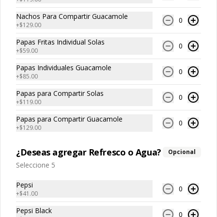
Nachos Para Compartir Guacamole
0
$119.00
+
$129.00
Papas Fritas Individual Solas
0
+
$59.00
Nachos para compartir
Guacamole
Papas Individuales Guacamole
0
+
$85.00
Totopos de maíz fritos con 
guacamole, cebolla morada, cilantro y 
Papas para Compartir Solas
un toque de crema.
0
+
$119.00
$129.00
Papas para Compartir Guacamole
0
+
$129.00
Nachos para compartir
¿Deseas agregar Refresco o Agua?
Opcional
Cheddar
Seleccione 5
Porción para compartir de totopos de 
maíz fritos bañados en salsa de queso 
cheddar.
Pepsi
0
+
$41.00
$129.00
Pepsi Black
0