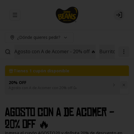
Abrir menu de navegación
Login
¿Dónde quieres pedir?
Agosto con A de Acomer - 20% off 🔥
Burritos
Red B
Tienes
1
cupón disponible
20% OFF
Agosto con A de Acomer con 20% off 🥳
Agosto con A de Acomer -
20% off 🔥
Ingresa el cupón AGOSTO20 y disfruta 20% de descuento en