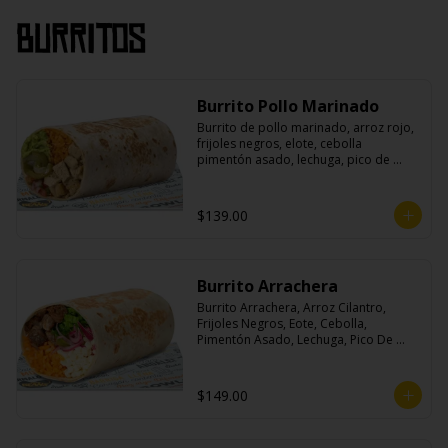
Burritos
Burrito Pollo Marinado
Burrito de pollo marinado, arroz rojo, 
frijoles negros, elote, cebolla 
pimentón asado, lechuga, pico de 
gallo, queso, salsa crema ácida, 
guacamole y jalapeños.
$139.00
Burrito Arrachera
Burrito Arrachera, Arroz Cilantro, 
Frijoles Negros, Eote, Cebolla, 
Pimentón Asado, Lechuga, Pico De 
Gallo, Queso y Salsa Crema Ácida.
$149.00