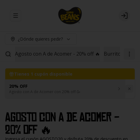
Abrir menu de navegación
Login
¿Dónde quieres pedir?
Agosto con A de Acomer - 20% off 🔥
Burritos
Red B
Tienes
1
cupón disponible
20% OFF
Agosto con A de Acomer con 20% off 🥳
Agosto con A de Acomer -
20% off 🔥
Ingresa el cupón AGOSTO20 y disfruta 20% de descuento en