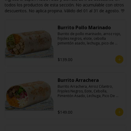
todos los productos de esta sección. No acumulable con otros
descuentos. No aplica propina. Válido del 01 al 31 de agosto. 🎊
Burrito Pollo Marinado
Burrito de pollo marinado, arroz rojo, 
frijoles negros, elote, cebolla 
pimentón asado, lechuga, pico de 
gallo, queso, salsa crema ácida, 
guacamole y jalapeños.
$139.00
Burrito Arrachera
Burrito Arrachera, Arroz Cilantro, 
Frijoles Negros, Eote, Cebolla, 
Pimentón Asado, Lechuga, Pico De 
Gallo, Queso y Salsa Crema Ácida.
$149.00