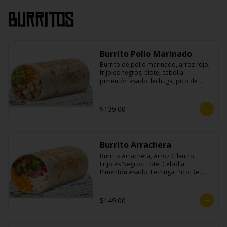
Burritos
Burrito Pollo Marinado
Burrito de pollo marinado, arroz rojo, 
frijoles negros, elote, cebolla 
pimentón asado, lechuga, pico de 
gallo, queso, salsa crema ácida, 
guacamole y jalapeños.
$139.00
Burrito Arrachera
Burrito Arrachera, Arroz Cilantro, 
Frijoles Negros, Eote, Cebolla, 
Pimentón Asado, Lechuga, Pico De 
Gallo, Queso y Salsa Crema Ácida.
$149.00