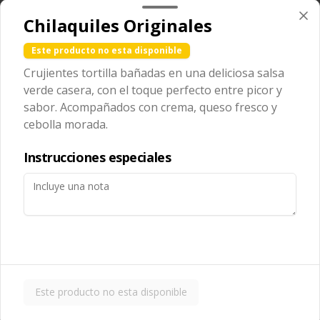
Papas Fritas Individuales
Chilaquiles Originales
Queso Cheddar
Porción individual de papas fritas 
Este producto no esta disponible
bañadas con salsa de queso cheddar 
fundido.
Crujientes tortilla bañadas en una deliciosa salsa
$85.00
verde casera, con el toque perfecto entre picor y
sabor. Acompañados con crema, queso fresco y
cebolla morada.
Papas Fritas para
compartir
Instrucciones especiales
Porción grande de papas fritas 
delgadas y crujientes, ideales para 
compartir.
$119.00
Papas Fritas para
compartir Guacamole
Este producto no esta disponible
Porción grande de papas fritas 
servidas con una capa de guacamole 
fresco.