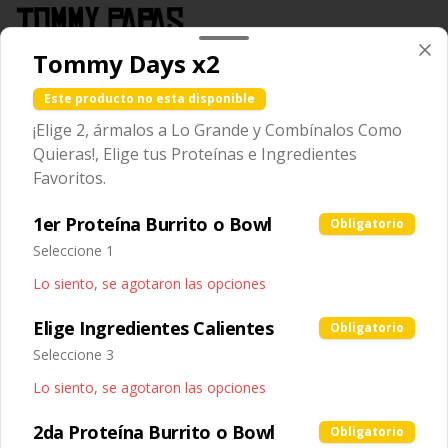
Tommy Papas
Tommy Days x2
Papas Fritas Individuales
Este producto no esta disponible
Porción individual de papas fritas de 
¡Elige 2, ármalos a Lo Grande y Combínalos Como
corte recto y textura crujiente.
Quieras!, Elige tus Proteínas e Ingredientes
Favoritos.
$59.00
1er Proteína Burrito o Bowl
Obligatorio
Seleccione 1
Papas Fritas Individuales
Lo siento, se agotaron las opciones
con Guacamole
Porción individual de papas fritas 
Elige Ingredientes Calientes
Obligatorio
acompañadas con una porción de 
guacamole cremoso.
Seleccione 3
$85.00
Lo siento, se agotaron las opciones
2da Proteína Burrito o Bowl
Obligatorio