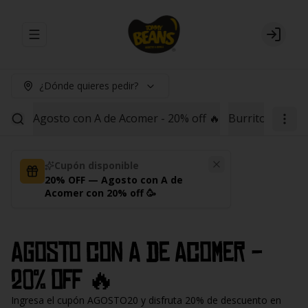
Abrir menu de navegación
Login
¿Dónde quieres pedir?
Agosto con A de Acomer - 20% off 🔥
Burritos
Red B
Cupón disponible
20% OFF — Agosto con A de
Acomer con 20% off 🥳
Agosto con A de Acomer -
20% off 🔥
Ingresa el cupón AGOSTO20 y disfruta 20% de descuento en