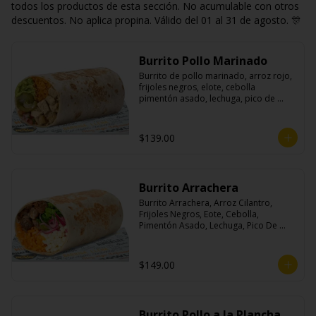
todos los productos de esta sección. No acumulable con otros
descuentos. No aplica propina. Válido del 01 al 31 de agosto. 🎊
Burrito Pollo Marinado
Burrito de pollo marinado, arroz rojo, 
frijoles negros, elote, cebolla 
pimentón asado, lechuga, pico de 
gallo, queso, salsa crema ácida, 
guacamole y jalapeños.
$139.00
Burrito Arrachera
Burrito Arrachera, Arroz Cilantro, 
Frijoles Negros, Eote, Cebolla, 
Pimentón Asado, Lechuga, Pico De 
Gallo, Queso y Salsa Crema Ácida.
$149.00
Burrito Pollo a la Plancha