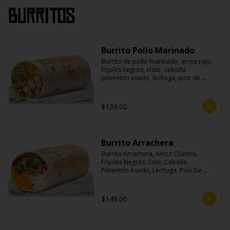
Burritos
Burrito Pollo Marinado
Burrito de pollo marinado, arroz rojo, 
frijoles negros, elote, cebolla 
pimentón asado, lechuga, pico de 
gallo, queso, salsa crema ácida, 
guacamole y jalapeños.
$139.00
Burrito Arrachera
Burrito Arrachera, Arroz Cilantro, 
Frijoles Negros, Eote, Cebolla, 
Pimentón Asado, Lechuga, Pico De 
Gallo, Queso y Salsa Crema Ácida.
$149.00