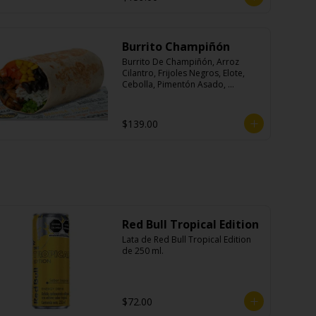
Burrito Champiñón
Burrito De Champiñón, Arroz 
Cilantro, Frijoles Negros, Elote, 
Cebolla, Pimentón Asado, 
Lechuga, Pico De Gallo, Queso y 
Salsa Tatemade Roja.
$139.00
Red Bull Tropical Edition
Lata de Red Bull Tropical Edition 
de 250 ml.
$72.00