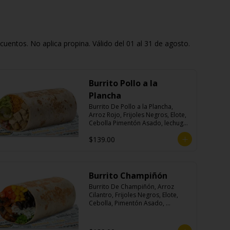
entos. No aplica propina. Válido del 01 al 31 de agosto.
Burrito Pollo a la
Plancha
Burrito De Pollo a la Plancha, 
Arroz Rojo, Frijoles Negros, Elote, 
Cebolla Pimentón Asado, lechuga, 
Pico de Gallo, Queso y Salsa 
$139.00
Crema Ácida.
Burrito Champiñón
Burrito De Champiñón, Arroz 
Cilantro, Frijoles Negros, Elote, 
Cebolla, Pimentón Asado, 
Lechuga, Pico De Gallo, Queso y 
Salsa Tatemade Roja.