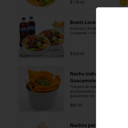
$179.00
Bowls Lovers.
Arma tus 2 Bowls + Nachos Para 
Compartir + 2 Refrescos 600ml.
$509.00
Nacho Individual
Guacamole
Totopos de maíz fritos 
acompañados de una porción de 
guacamole con cebolla morada.
$85.00
Nachos para compartir