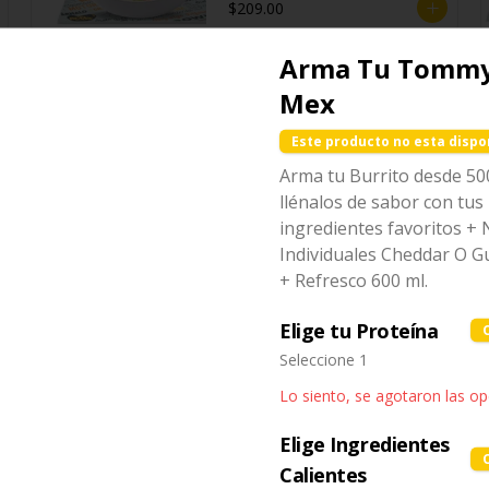
$209.00
Arma Tu Tommy
Low Carb Bowl
Mex
Bowl con base de lechuga, 
jitomate cherry y proteína a 
Este producto no esta dispo
escoger.
Arma tu Burrito desde 50
llénalos de sabor con tus
$159.00
ingredientes favoritos +
Individuales Cheddar O 
+ Refresco 600 ml.
Nachos Individual
Cheddar
Elige tu Proteína
Totopos de maíz fritos bañados 
con salsa de queso cheddar 
Seleccione 1
fundido.
Lo siento, se agotaron las o
$85.00
Elige Ingredientes
Calientes
Nachos para compartir