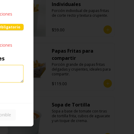
Individuales
Porción individual de papas fritas 
pciones
de corte recto y textura crujiente.
Obligatorio
$59.00
pciones
Papas Fritas para
es
compartir
Porción grande de papas fritas 
delgadas y crujientes, ideales para 
compartir.
$119.00
Sopa de Tortilla
Sopa a base de tomate con tiras 
onible
de tortilla frita, cubos de aguacate 
y un toque de crema.