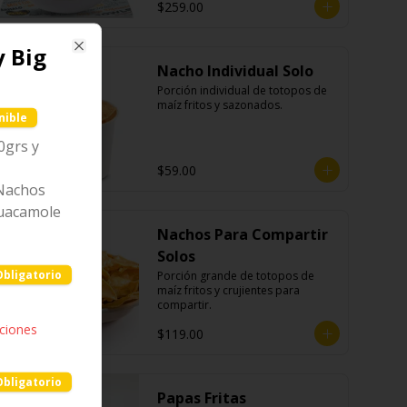
$259.00
 Big
Close
Nacho Individual Solo
Porción individual de totopos de 
maíz fritos y sazonados.
nible
0grs y
$59.00
 Nachos
Guacamole
Nachos Para Compartir
Solos
Obligatorio
Porción grande de totopos de 
maíz fritos y crujientes para 
compartir.
pciones
$119.00
Obligatorio
Papas Fritas