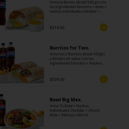
Arma tu Burrito desde 500 grs con 
tus ingredientes favoritos + elote + 
nachos individuales cheddar + 
refresco
$319.00
Burritos for Two.
Arma tus 2 Burritos desde 500grs 
y llénalos de sabor con tus 
ingredientes favoritos + Nachos 
Para Compartir + 2 Refrescos 
600ml.
$509.00
Bowl Big Mex.
Arma Tu Bowl + Nachos 
Individuales Cheddar + Choclo 
Elote + Refresco 600 ml