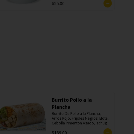
$55.00
Burrito Pollo a la
Plancha
Burrito De Pollo a la Plancha, 
Arroz Rojo, Frijoles Negros, Elote, 
Cebolla Pimentón Asado, lechuga, 
Pico de Gallo, Queso y Salsa 
$139.00
Crema Ácida.