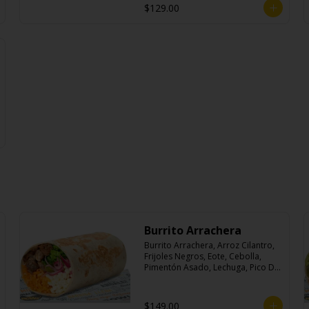
$129.00
Burrito Arrachera
Burrito Arrachera, Arroz Cilantro, 
Frijoles Negros, Eote, Cebolla, 
Pimentón Asado, Lechuga, Pico De 
Gallo, Queso y Salsa Crema Ácida.
$149.00