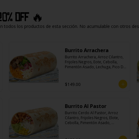
20% off 🔥
todos los productos de esta sección. No acumulable con otros descu
Burrito Arrachera
Burrito Arrachera, Arroz Cilantro, 
Frijoles Negros, Eote, Cebolla, 
Pimentón Asado, Lechuga, Pico De 
Gallo, Queso y Salsa Crema Ácida.
$149.00
Burrito Al Pastor
Burrito Cerdo Al Pastor, Arroz 
Cilantro, Frijoles Negros, Elote, 
Cebolla, Pimentón Asado, 
Lechuga, Pico De Gallo, Queso y 
Salsa Crema Ácida.