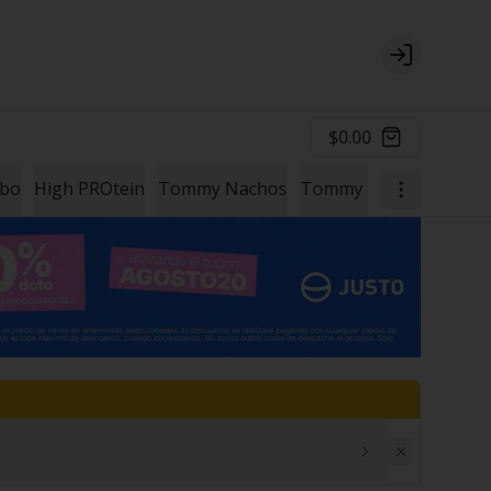
Login
$0.00
mbo
High PROtein
Tommy Nachos
Tommy Papas
Un Ext