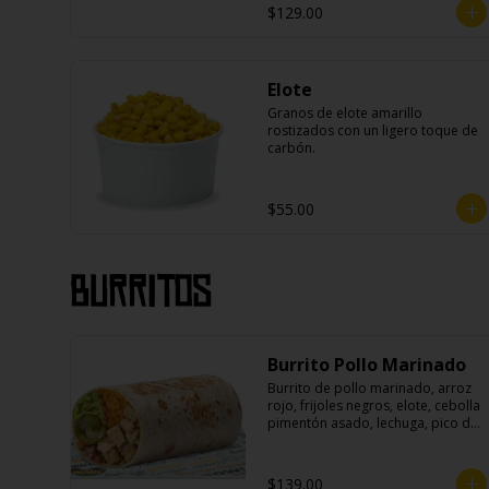
$129.00
Elote
Granos de elote amarillo 
rostizados con un ligero toque de 
carbón.
$55.00
Burritos
Burrito Pollo Marinado
Burrito de pollo marinado, arroz 
rojo, frijoles negros, elote, cebolla 
pimentón asado, lechuga, pico de 
gallo, queso, salsa crema ácida, 
guacamole y jalapeños.
$139.00