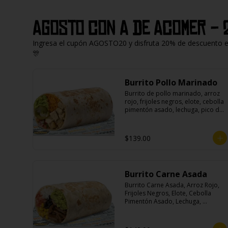
Agosto con A de Acomer - 
Ingresa el cupón AGOSTO20 y disfruta 20% de descuento en 
🎊
Burrito Pollo Marinado
Burrito de pollo marinado, arroz 
rojo, frijoles negros, elote, cebolla 
pimentón asado, lechuga, pico de 
gallo, queso, salsa crema ácida, 
guacamole y jalapeños.
$139.00
Burrito Carne Asada
Burrito Carne Asada, Arroz Rojo, 
Frijoles Negros, Elote, Cebolla 
Pimentón Asado, Lechuga, 
Escabeche Habanero, Queso y 
Salsa Cremoso De Cilantro.