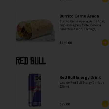
Burrito Carne Asada
Burrito Carne Asada, Arroz Rojo, 
Frijoles Negros, Elote, Cebolla 
Pimentón Asado, Lechuga, 
Escabeche Habanero, Queso y 
Salsa Cremoso De Cilantro.
$149.00
Red Bull
Red Bull Energy Drink
Lata de Red Bull Energy Drink de 
250 ml.
$72.00