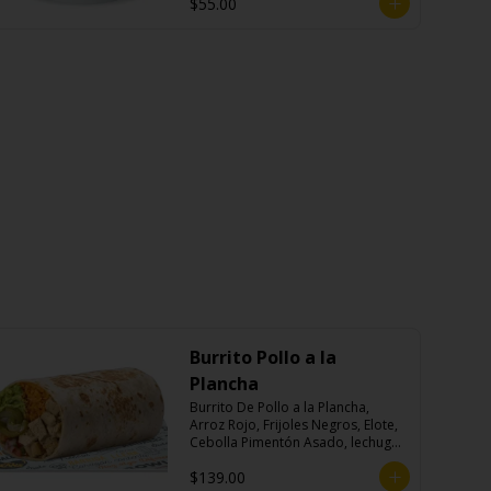
$55.00
Burrito Pollo a la
Plancha
Burrito De Pollo a la Plancha, 
Arroz Rojo, Frijoles Negros, Elote, 
Cebolla Pimentón Asado, lechuga, 
Pico de Gallo, Queso y Salsa 
$139.00
Crema Ácida.