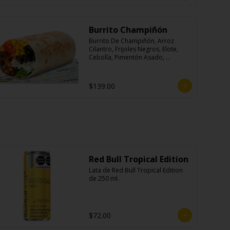
Burrito Champiñón
Burrito De Champiñón, Arroz 
Cilantro, Frijoles Negros, Elote, 
Cebolla, Pimentón Asado, 
Lechuga, Pico De Gallo, Queso y 
Salsa Tatemade Roja.
$139.00
Red Bull Tropical Edition
Lata de Red Bull Tropical Edition 
de 250 ml.
$72.00