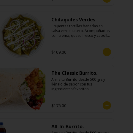
Chilaquiles Verdes
Crujientes tortillas bañadas en 
salsa verde casera. Acompañados 
con crema, queso fresco y cebolla 
morada.
$109.00
The Classic Burrito.
Arma tu Burrito desde 500 grs y 
llénalo de sabor con tus 
ingredientes favoritos
$175.00
All-In-Burrito.
Arma tu Burrito desde 500 grs con 