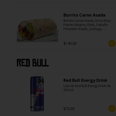
Burrito Carne Asada
Burrito Carne Asada, Arroz Rojo, 
Frijoles Negros, Elote, Cebolla 
Pimentón Asado, Lechuga, 
Escabeche Habanero, Queso y 
Salsa Cremoso De Cilantro.
$149.00
Red Bull
Red Bull Energy Drink
Lata de Red Bull Energy Drink de 
250 ml.
$72.00