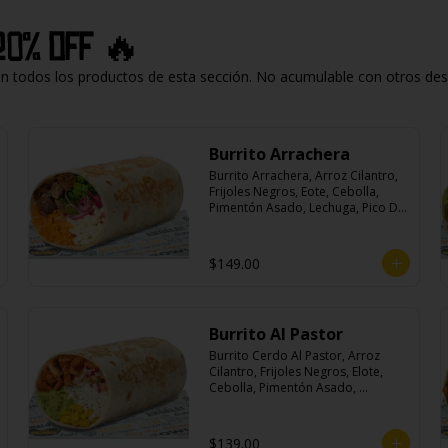
20% off 🔥
todos los productos de esta sección. No acumulable con otros descu
Burrito Arrachera
Burrito Arrachera, Arroz Cilantro, 
Frijoles Negros, Eote, Cebolla, 
Pimentón Asado, Lechuga, Pico De 
Gallo, Queso y Salsa Crema Ácida.
$149.00
Burrito Al Pastor
Burrito Cerdo Al Pastor, Arroz 
Cilantro, Frijoles Negros, Elote, 
Cebolla, Pimentón Asado, 
Lechuga, Pico De Gallo, Queso y 
Salsa Crema Ácida.
$139.00