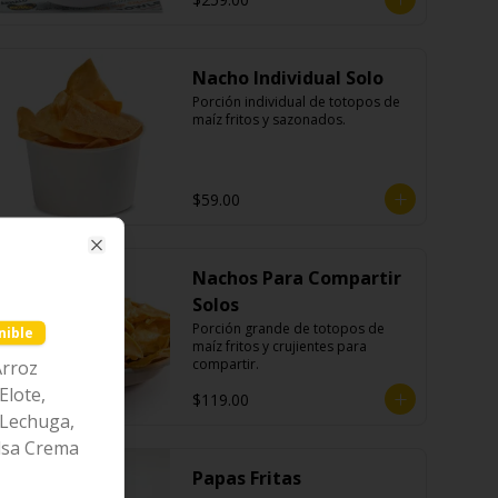
Nacho Individual Solo
Porción individual de totopos de 
maíz fritos y sazonados.
$59.00
l
Close
Nachos Para Compartir
Solos
Porción grande de totopos de 
nible
maíz fritos y crujientes para 
compartir.
Arroz
Elote,
$119.00
 Lechuga,
alsa Crema
Papas Fritas