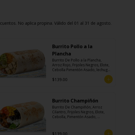
entos. No aplica propina. Válido del 01 al 31 de agosto.
Burrito Pollo a la
Plancha
Burrito De Pollo a la Plancha, 
Arroz Rojo, Frijoles Negros, Elote, 
Cebolla Pimentón Asado, lechuga, 
Pico de Gallo, Queso y Salsa 
$139.00
Crema Ácida.
Burrito Champiñón
Burrito De Champiñón, Arroz 
Cilantro, Frijoles Negros, Elote, 
Cebolla, Pimentón Asado, 
Lechuga, Pico De Gallo, Queso y 
Salsa Tatemade Roja.
$139.00