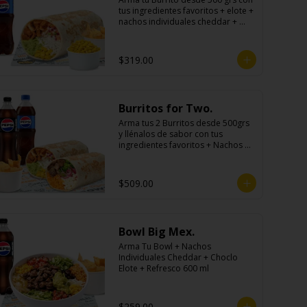
tus ingredientes favoritos + elote + 
nachos individuales cheddar + 
refresco
$319.00
Burritos for Two.
Arma tus 2 Burritos desde 500grs 
y llénalos de sabor con tus 
ingredientes favoritos + Nachos 
Para Compartir + 2 Refrescos 
600ml.
$509.00
Bowl Big Mex.
Arma Tu Bowl + Nachos 
Individuales Cheddar + Choclo 
Elote + Refresco 600 ml
$259.00