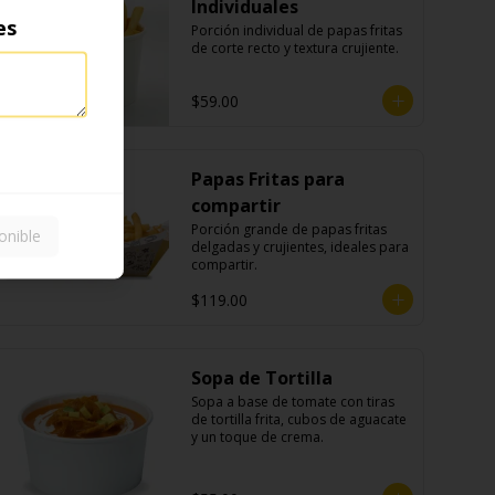
Individuales
es
Porción individual de papas fritas 
de corte recto y textura crujiente.
$59.00
Papas Fritas para
compartir
Porción grande de papas fritas 
onible
delgadas y crujientes, ideales para 
compartir.
$119.00
Sopa de Tortilla
Sopa a base de tomate con tiras 
de tortilla frita, cubos de aguacate 
y un toque de crema.