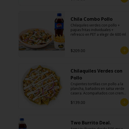
Chila Combo Pollo
Chilaquiles verdes con pollo + 
papas fritas individuales + 
refresco en PET a elegir de 600 ml
$209.00
Chilaquiles Verdes con
Pollo
Crujientes tortillas con pollo a la 
plancha, bañados en salsa verde 
casera. Acompañados con crema, 
queso fresco y cebolla morada.
$139.00
Two Burrito Deal.
Arma tu Burrito desde 500 grs y 