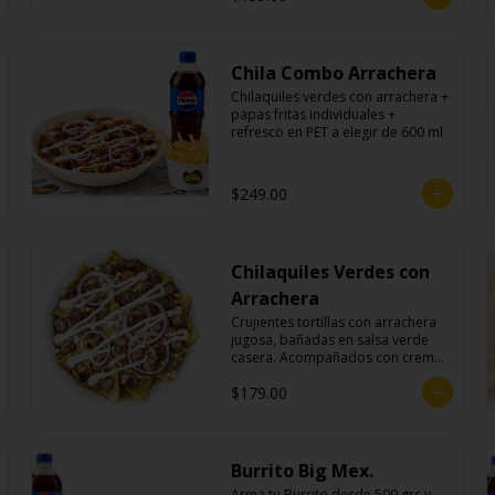
Chila Combo Arrachera
Chilaquiles verdes con arrachera + 
papas fritas individuales + 
refresco en PET a elegir de 600 ml
$249.00
Chilaquiles Verdes con
Arrachera
Crujientes tortillas con arrachera 
jugosa, bañadas en salsa verde 
casera. Acompañados con crema, 
queso fresco y cebolla morada.
$179.00
Burrito Big Mex.
Arma tu Burrito desde 500 grs y 