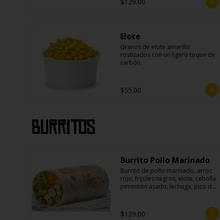
$129.00
Elote
Granos de elote amarillo 
rostizados con un ligero toque de 
carbón.
$55.00
Burritos
Burrito Pollo Marinado
Burrito de pollo marinado, arroz 
rojo, frijoles negros, elote, cebolla 
pimentón asado, lechuga, pico de 
gallo, queso, salsa crema ácida, 
guacamole y jalapeños.
$139.00