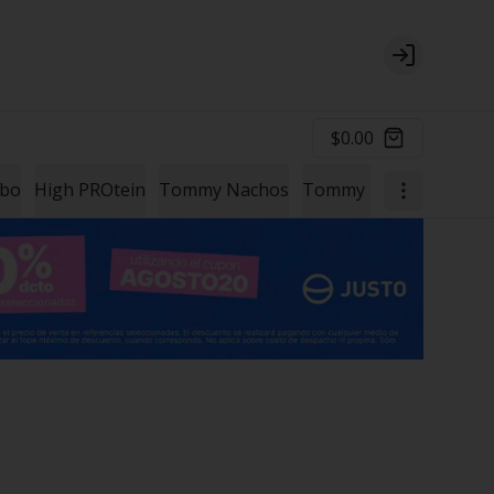
Login
$0.00
mbo
High PROtein
Tommy Nachos
Tommy Papas
Un Ext