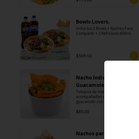
Bowls Lovers.
Arma tus 2 Bowls + Nachos Para 
Compartir + 2 Refrescos 600ml.
$509.00
Nacho Individual
Guacamole
Totopos de maíz fritos 
acompañados de una porción de 
guacamole con cebolla morada.
$85.00
Nachos para compartir