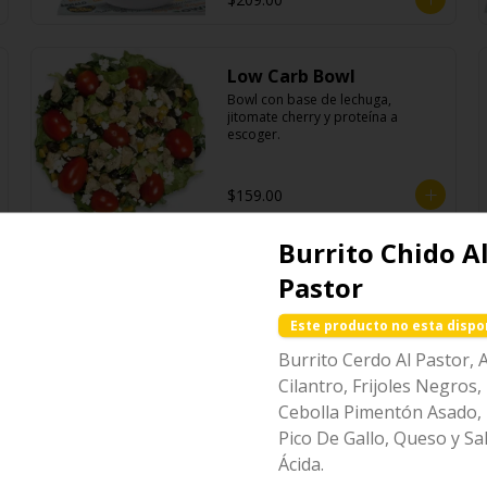
Low Carb Bowl
Bowl con base de lechuga, 
jitomate cherry y proteína a 
escoger.
$159.00
Burrito Chido A
Nachos Individual
Pastor
Cheddar
Totopos de maíz fritos bañados 
Este producto no esta dispo
con salsa de queso cheddar 
fundido.
Burrito Cerdo Al Pastor, 
Cilantro, Frijoles Negros, 
$85.00
Cebolla Pimentón Asado,
Pico De Gallo, Queso y S
Ácida.
Nachos para compartir