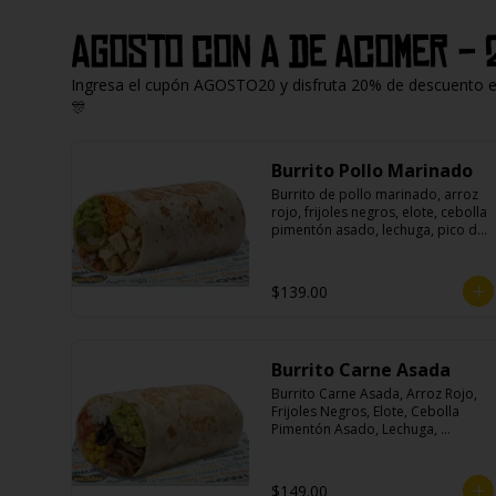
Agosto con A de Acomer - 
Ingresa el cupón AGOSTO20 y disfruta 20% de descuento en 
🎊
Burrito Pollo Marinado
Burrito de pollo marinado, arroz 
rojo, frijoles negros, elote, cebolla 
pimentón asado, lechuga, pico de 
gallo, queso, salsa crema ácida, 
guacamole y jalapeños.
$139.00
Burrito Carne Asada
Burrito Carne Asada, Arroz Rojo, 
Frijoles Negros, Elote, Cebolla 
Pimentón Asado, Lechuga, 
Escabeche Habanero, Queso y 
Salsa Cremoso De Cilantro.
$149.00