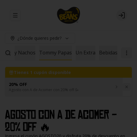
Abrir menu de navegación
Login
¿Dónde quieres pedir?
Tommy Nachos
Tommy Papas
Un Extra
Bebidas
Tienes
1
cupón disponible
20% OFF
Agosto con A de Acomer con 20% off 🥳
Agosto con A de Acomer -
20% off 🔥
Ingresa el cupón AGOSTO20 y disfruta 20% de descuento en