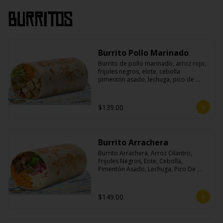
Burritos
Burrito Pollo Marinado
Burrito de pollo marinado, arroz rojo, 
frijoles negros, elote, cebolla 
pimentón asado, lechuga, pico de 
gallo, queso, salsa crema ácida, 
guacamole y jalapeños.
$139.00
Burrito Arrachera
Burrito Arrachera, Arroz Cilantro, 
Frijoles Negros, Eote, Cebolla, 
Pimentón Asado, Lechuga, Pico De 
Gallo, Queso y Salsa Crema Ácida.
$149.00