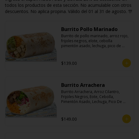
todos los productos de esta sección. No acumulable con otros
descuentos. No aplica propina. Válido del 01 al 31 de agosto. 🎊
Burrito Pollo Marinado
Burrito de pollo marinado, arroz rojo, 
frijoles negros, elote, cebolla 
pimentón asado, lechuga, pico de 
gallo, queso, salsa crema ácida, 
guacamole y jalapeños.
$139.00
Burrito Arrachera
Burrito Arrachera, Arroz Cilantro, 
Frijoles Negros, Eote, Cebolla, 
Pimentón Asado, Lechuga, Pico De 
Gallo, Queso y Salsa Crema Ácida.
$149.00