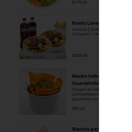
$179.00
Bowls Lovers.
Arma tus 2 Bowls + Nachos Para 
Compartir + 2 Refrescos 600ml.
$509.00
Nacho Individual
Guacamole
Totopos de maíz fritos 
acompañados de una porción de 
guacamole con cebolla morada.
$85.00
Nachos para compartir