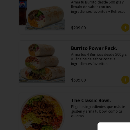
Arma tu Burrito desde 500 grs y 
llénalo de sabor con tus 
ingredientes favoritos + Refresco
$209.00
Burrito Power Pack.
Arma tus 4 Burritos desde 500grs 
y llénalos de sabor con tus 
ingredientes favoritos.
$595.00
The Classic Bowl.
Elige los ingredientes que más te 
gusten y arma tu bowl como tu 
quieras.