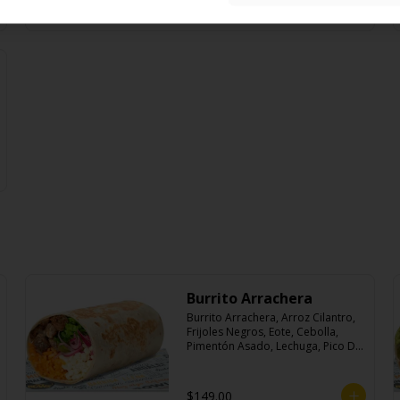
$129.00
Burrito Arrachera
Burrito Arrachera, Arroz Cilantro, 
Frijoles Negros, Eote, Cebolla, 
Pimentón Asado, Lechuga, Pico De 
Gallo, Queso y Salsa Crema Ácida.
$149.00