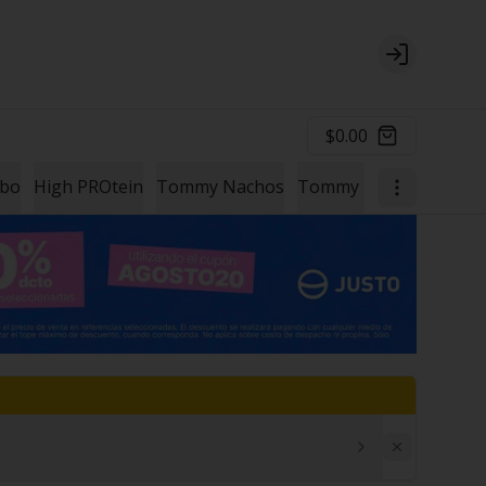
Login
$0.00
mbo
High PROtein
Tommy Nachos
Tommy Papas
Un Ext