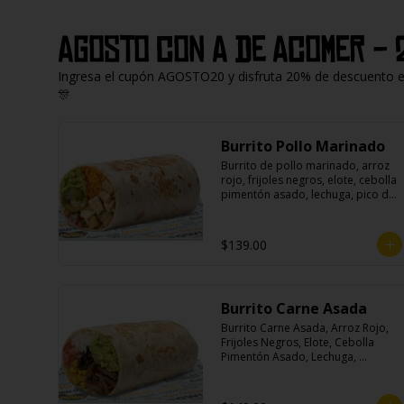
Agosto con A de Acomer - 
Ingresa el cupón AGOSTO20 y disfruta 20% de descuento en 
🎊
Burrito Pollo Marinado
Burrito de pollo marinado, arroz 
rojo, frijoles negros, elote, cebolla 
pimentón asado, lechuga, pico de 
gallo, queso, salsa crema ácida, 
guacamole y jalapeños.
$139.00
Burrito Carne Asada
Burrito Carne Asada, Arroz Rojo, 
Frijoles Negros, Elote, Cebolla 
Pimentón Asado, Lechuga, 
Escabeche Habanero, Queso y 
Salsa Cremoso De Cilantro.