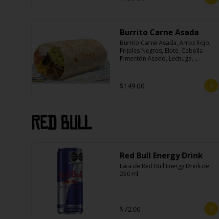
Burrito Carne Asada
Burrito Carne Asada, Arroz Rojo, 
Frijoles Negros, Elote, Cebolla 
Pimentón Asado, Lechuga, 
Escabeche Habanero, Queso y 
Salsa Cremoso De Cilantro.
$149.00
Red Bull
Red Bull Energy Drink
Lata de Red Bull Energy Drink de 
250 ml.
$72.00