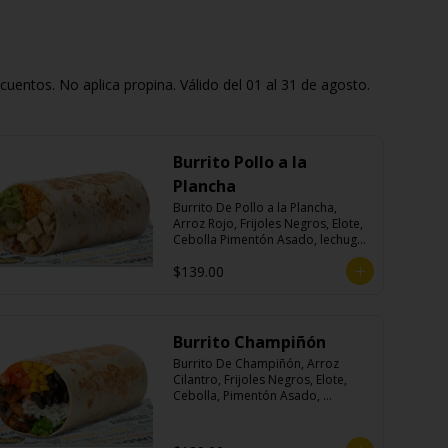
entos. No aplica propina. Válido del 01 al 31 de agosto.
Burrito Pollo a la
Plancha
Burrito De Pollo a la Plancha, 
Arroz Rojo, Frijoles Negros, Elote, 
Cebolla Pimentón Asado, lechuga, 
Pico de Gallo, Queso y Salsa 
$139.00
Crema Ácida.
Burrito Champiñón
Burrito De Champiñón, Arroz 
Cilantro, Frijoles Negros, Elote, 
Cebolla, Pimentón Asado, 
Lechuga, Pico De Gallo, Queso y 
Salsa Tatemade Roja.