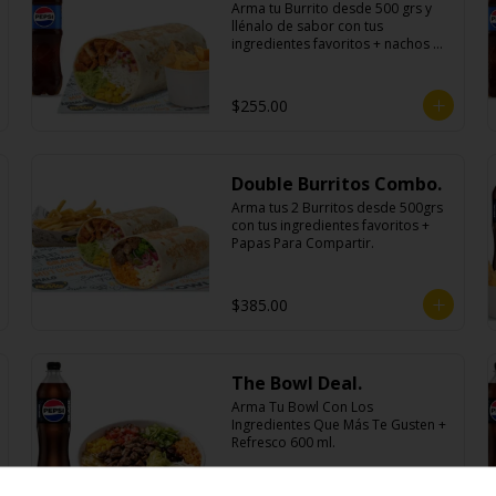
Arma tu Burrito desde 500 grs y 
llénalo de sabor con tus 
ingredientes favoritos + nachos 
individuales cheddar o guacamole 
+ bebida
$255.00
Double Burritos Combo.
Arma tus 2 Burritos desde 500grs 
con tus ingredientes favoritos + 
Papas Para Compartir.
$385.00
The Bowl Deal.
Arma Tu Bowl Con Los 
Ingredientes Que Más Te Gusten + 
Refresco 600 ml.