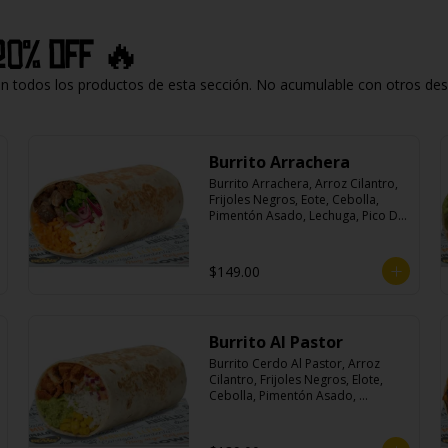
20% off 🔥
todos los productos de esta sección. No acumulable con otros descu
Burrito Arrachera
Burrito Arrachera, Arroz Cilantro, 
Frijoles Negros, Eote, Cebolla, 
Pimentón Asado, Lechuga, Pico De 
Gallo, Queso y Salsa Crema Ácida.
$149.00
Burrito Al Pastor
Burrito Cerdo Al Pastor, Arroz 
Cilantro, Frijoles Negros, Elote, 
Cebolla, Pimentón Asado, 
Lechuga, Pico De Gallo, Queso y 
Salsa Crema Ácida.