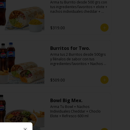
Arma tu Burrito desde 500 grs con 
tus ingredientes favoritos + elote + 
nachos individuales cheddar + 
refresco
$319.00
Burritos for Two.
Arma tus 2 Burritos desde 500grs 
y llénalos de sabor con tus 
ingredientes favoritos + Nachos 
Para Compartir + 2 Refrescos 
600ml.
$509.00
Bowl Big Mex.
Arma Tu Bowl + Nachos 
Individuales Cheddar + Choclo 
Elote + Refresco 600 ml