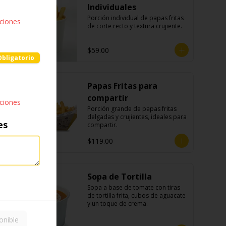
Individuales
Porción individual de papas fritas 
pciones
de corte recto y textura crujiente.
$59.00
Obligatorio
Papas Fritas para
compartir
pciones
Porción grande de papas fritas 
delgadas y crujientes, ideales para 
es
compartir.
$119.00
Sopa de Tortilla
Sopa a base de tomate con tiras 
de tortilla frita, cubos de aguacate 
y un toque de crema.
onible