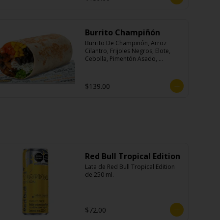
Burrito Champiñón
Burrito De Champiñón, Arroz 
Cilantro, Frijoles Negros, Elote, 
Cebolla, Pimentón Asado, 
Lechuga, Pico De Gallo, Queso y 
Salsa Tatemade Roja.
$139.00
Red Bull Tropical Edition
Lata de Red Bull Tropical Edition 
de 250 ml.
$72.00