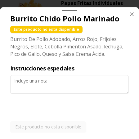
Papas Fritas Individuales
Queso Cheddar
Burrito Chido Pollo Marinado
Porción individual de papas fritas 
bañadas con salsa de queso cheddar 
fundido.
Este producto no esta disponible
$85.00
Burrito De Pollo Adobado, Arroz Rojo, Frijoles
Negros, Elote, Cebolla Pimentón Asado, lechuga,
Pico de Gallo, Queso y Salsa Crema Ácida.
Papas Fritas para
compartir
Instrucciones especiales
Porción grande de papas fritas 
delgadas y crujientes, ideales para 
compartir.
$119.00
Papas Fritas para
compartir Guacamole
Este producto no esta disponible
Porción grande de papas fritas 
servidas con una capa de guacamole 
fresco.