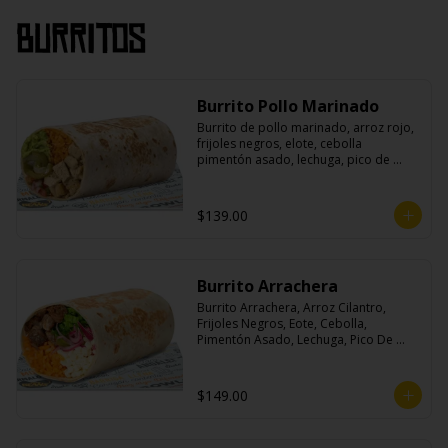
Burritos
Burrito Pollo Marinado
Burrito de pollo marinado, arroz rojo, 
frijoles negros, elote, cebolla 
pimentón asado, lechuga, pico de 
gallo, queso, salsa crema ácida, 
guacamole y jalapeños.
$139.00
Burrito Arrachera
Burrito Arrachera, Arroz Cilantro, 
Frijoles Negros, Eote, Cebolla, 
Pimentón Asado, Lechuga, Pico De 
Gallo, Queso y Salsa Crema Ácida.
$149.00