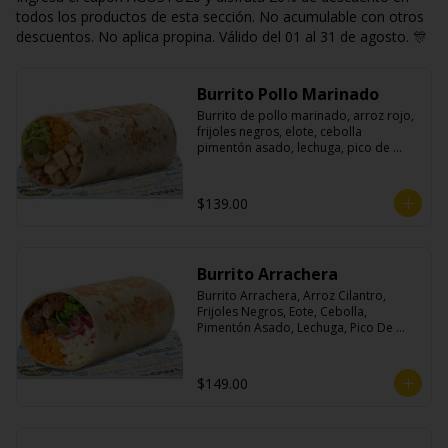
todos los productos de esta sección. No acumulable con otros
descuentos. No aplica propina. Válido del 01 al 31 de agosto. 🎊
Burrito Pollo Marinado
Burrito de pollo marinado, arroz rojo, 
frijoles negros, elote, cebolla 
pimentón asado, lechuga, pico de 
gallo, queso, salsa crema ácida, 
guacamole y jalapeños.
$139.00
Burrito Arrachera
Burrito Arrachera, Arroz Cilantro, 
Frijoles Negros, Eote, Cebolla, 
Pimentón Asado, Lechuga, Pico De 
Gallo, Queso y Salsa Crema Ácida.
$149.00