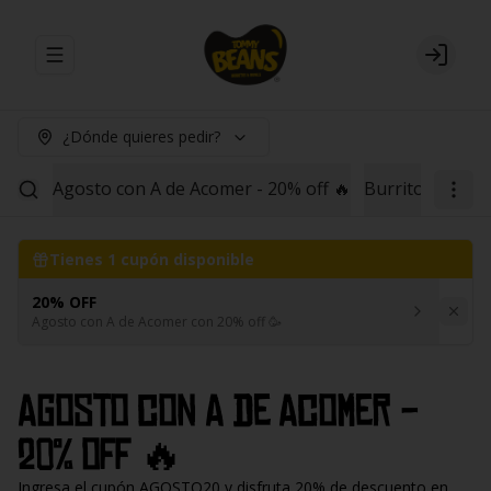
Abrir menu de navegación
Login
¿Dónde quieres pedir?
Agosto con A de Acomer - 20% off 🔥
Burritos
Red B
Tienes
1
cupón disponible
20% OFF
Agosto con A de Acomer con 20% off 🥳
Agosto con A de Acomer -
20% off 🔥
Ingresa el cupón AGOSTO20 y disfruta 20% de descuento en