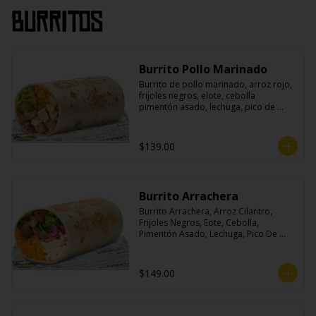
Burritos
Burrito Pollo Marinado
Burrito de pollo marinado, arroz rojo, 
frijoles negros, elote, cebolla 
pimentón asado, lechuga, pico de 
gallo, queso, salsa crema ácida, 
guacamole y jalapeños.
$139.00
Burrito Arrachera
Burrito Arrachera, Arroz Cilantro, 
Frijoles Negros, Eote, Cebolla, 
Pimentón Asado, Lechuga, Pico De 
Gallo, Queso y Salsa Crema Ácida.
$149.00