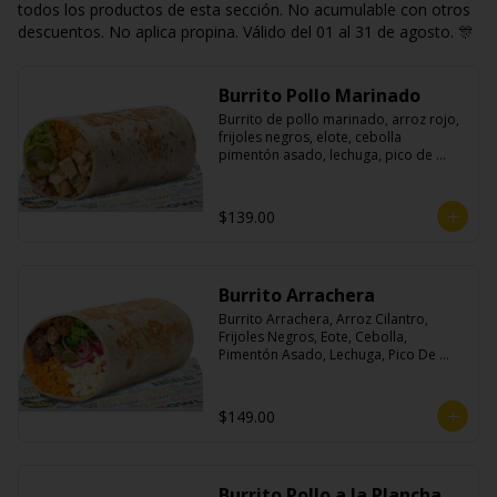
todos los productos de esta sección. No acumulable con otros
descuentos. No aplica propina. Válido del 01 al 31 de agosto. 🎊
Burrito Pollo Marinado
Burrito de pollo marinado, arroz rojo, 
frijoles negros, elote, cebolla 
pimentón asado, lechuga, pico de 
gallo, queso, salsa crema ácida, 
guacamole y jalapeños.
$139.00
Burrito Arrachera
Burrito Arrachera, Arroz Cilantro, 
Frijoles Negros, Eote, Cebolla, 
Pimentón Asado, Lechuga, Pico De 
Gallo, Queso y Salsa Crema Ácida.
$149.00
Burrito Pollo a la Plancha