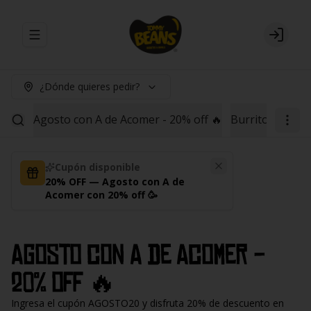
Abrir menu de navegación
Login
¿Dónde quieres pedir?
Agosto con A de Acomer - 20% off 🔥
Burritos
Red B
Cupón disponible
20% OFF — Agosto con A de
Acomer con 20% off 🥳
Agosto con A de Acomer -
20% off 🔥
Ingresa el cupón AGOSTO20 y disfruta 20% de descuento en