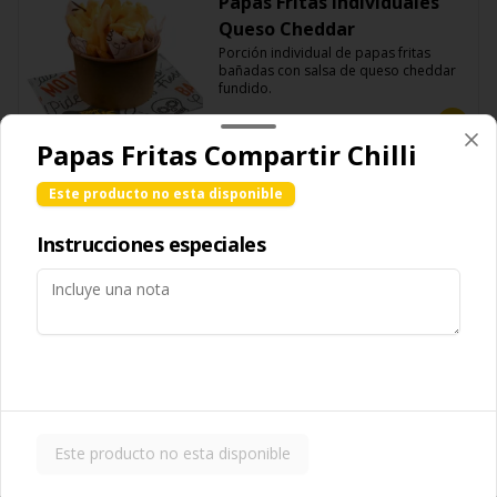
Papas Fritas Individuales
Queso Cheddar
Porción individual de papas fritas 
bañadas con salsa de queso cheddar 
fundido.
$85.00
Papas Fritas Compartir Chilli
Este producto no esta disponible
Papas Fritas para
compartir
Instrucciones especiales
Porción grande de papas fritas 
delgadas y crujientes, ideales para 
compartir.
$119.00
Papas Fritas para
compartir Guacamole
Este producto no esta disponible
Porción grande de papas fritas 
servidas con una capa de guacamole 
fresco.