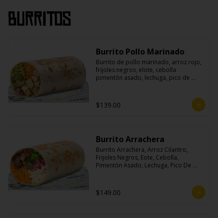
Burritos
Burrito Pollo Marinado
Burrito de pollo marinado, arroz rojo, 
frijoles negros, elote, cebolla 
pimentón asado, lechuga, pico de 
gallo, queso, salsa crema ácida, 
guacamole y jalapeños.
$139.00
Burrito Arrachera
Burrito Arrachera, Arroz Cilantro, 
Frijoles Negros, Eote, Cebolla, 
Pimentón Asado, Lechuga, Pico De 
Gallo, Queso y Salsa Crema Ácida.
$149.00