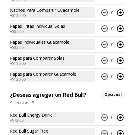
Nachos Para Compartir Guacamole
0
$119.00
+
$129.00
Papas Fritas Individual Solas
0
+
$59.00
Nachos para compartir
Guacamole
Papas Individuales Guacamole
0
+
$85.00
Totopos de maíz fritos con 
guacamole, cebolla morada, cilantro y 
Papas para Compartir Solas
un toque de crema.
0
+
$119.00
$129.00
Papas para Compartir Guacamole
0
+
$129.00
Nachos para compartir
¿Deseas agregar un Red Bull?
Opcional
Cheddar
Seleccione 5
Porción para compartir de totopos de 
maíz fritos bañados en salsa de queso 
cheddar.
Red Bull Energy Drink
0
+
$72.00
$129.00
Red Bull Sugar Free
0