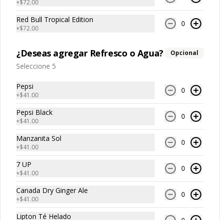
+
$72.00
Tommy Papas
Red Bull Tropical Edition
0
+
$72.00
Papas Fritas Individuales
¿Deseas agregar Refresco o Agua?
Opcional
Porción individual de papas fritas de 
Seleccione 5
corte recto y textura crujiente.
Pepsi
0
+
$41.00
$59.00
Pepsi Black
0
+
$41.00
Papas Fritas Individuales
Manzanita Sol
0
+
$41.00
con Guacamole
Porción individual de papas fritas 
7 UP
acompañadas con una porción de 
0
+
$41.00
guacamole cremoso.
Canada Dry Ginger Ale
$85.00
0
+
$41.00
Lipton Té Helado