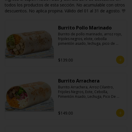
todos los productos de esta sección. No acumulable con otros
descuentos. No aplica propina. Válido del 01 al 31 de agosto. 🎊
Burrito Pollo Marinado
Burrito de pollo marinado, arroz rojo, 
frijoles negros, elote, cebolla 
pimentón asado, lechuga, pico de 
gallo, queso, salsa crema ácida, 
guacamole y jalapeños.
$139.00
Burrito Arrachera
Burrito Arrachera, Arroz Cilantro, 
Frijoles Negros, Eote, Cebolla, 
Pimentón Asado, Lechuga, Pico De 
Gallo, Queso y Salsa Crema Ácida.
$149.00