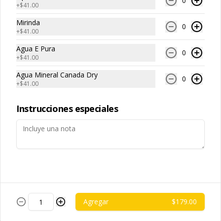
0
Papas Fritas Individuales
+
$41.00
Queso Cheddar
Mirinda
0
Porción individual de papas fritas 
+
$41.00
bañadas con salsa de queso cheddar 
fundido.
Agua E Pura
0
+
$41.00
$85.00
Agua Mineral Canada Dry
0
+
$41.00
Papas Fritas para
compartir
Instrucciones especiales
Porción grande de papas fritas 
delgadas y crujientes, ideales para 
compartir.
$119.00
Papas Fritas para
compartir Guacamole
Agregar
$179.00
Porción grande de papas fritas 
servidas con una capa de guacamole 
fresco.