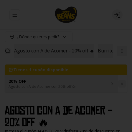
Abrir menu de navegación
Login
¿Dónde quieres pedir?
Agosto con A de Acomer - 20% off 🔥
Burritos
Red B
Tienes
1
cupón disponible
20% OFF
Agosto con A de Acomer con 20% off 🥳
Agosto con A de Acomer -
20% off 🔥
Ingresa el cupón AGOSTO20 y disfruta 20% de descuento en