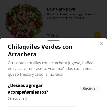
Low Carb Bowl
Bowl con base de lechuga, jitomate 
cherry y proteína a escoger.
$159.00
Chilaquiles Verdes con
Tommy Nachos
Arrachera
Crujientes tortillas con arrachera jugosa, bañadas
en salsa verde casera. Acompañados con crema,
Nacho Individual Solo
queso fresco y cebolla morada.
Porción individual de totopos de maíz 
fritos y sazonados.
¿Deseas agregar
Opcional
acompañamientos?
$59.00
Seleccione 5