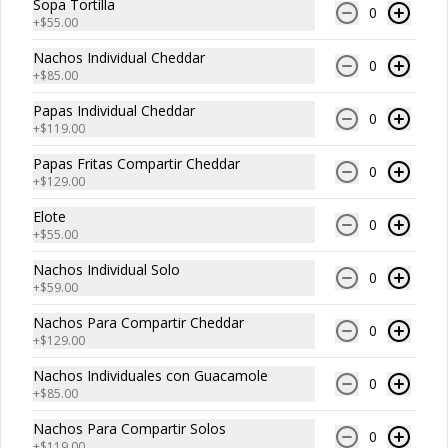
Sopa Tortilla
0
Nacho Individual
+
$55.00
Guacamole
Nachos Individual Cheddar
0
Totopos de maíz fritos acompañados 
+
$85.00
de una porción de guacamole con 
cebolla morada.
Papas Individual Cheddar
0
+
$119.00
$85.00
Papas Fritas Compartir Cheddar
0
+
$129.00
Nachos Individual Cheddar
Elote
Totopos de maíz fritos bañados con 
0
+
$55.00
salsa de queso cheddar fundido.
Nachos Individual Solo
0
+
$59.00
$85.00
Nachos Para Compartir Cheddar
0
+
$129.00
Nachos Individuales con Guacamole
Nachos Para Compartir
0
+
$85.00
Solos
Nachos Para Compartir Solos
Porción grande de totopos de maíz 
0
fritos y crujientes para compartir.
+
$119.00