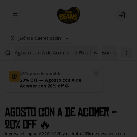
Abrir menu de navegación
Login
¿Dónde quieres pedir?
Agosto con A de Acomer - 20% off 🔥
Burritos
Red B
Cupón disponible
20% OFF — Agosto con A de
Acomer con 20% off 🥳
Agosto con A de Acomer -
20% off 🔥
Ingresa el cupón AGOSTO20 y disfruta 20% de descuento en