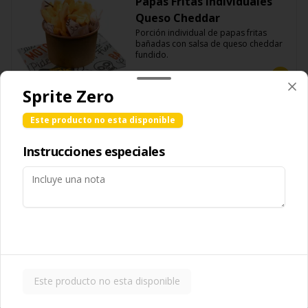
Papas Fritas Individuales
Queso Cheddar
Porción individual de papas fritas 
bañadas con salsa de queso cheddar 
fundido.
$85.00
Sprite Zero
Este producto no esta disponible
Papas Fritas para
compartir
Instrucciones especiales
Porción grande de papas fritas 
delgadas y crujientes, ideales para 
compartir.
$119.00
Papas Fritas para
compartir Guacamole
Este producto no esta disponible
Porción grande de papas fritas 
servidas con una capa de guacamole 
fresco.