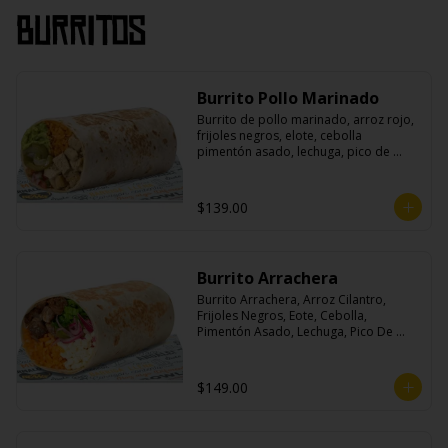
Burritos
Burrito Pollo Marinado
Burrito de pollo marinado, arroz rojo, 
frijoles negros, elote, cebolla 
pimentón asado, lechuga, pico de 
gallo, queso, salsa crema ácida, 
guacamole y jalapeños.
$139.00
Burrito Arrachera
Burrito Arrachera, Arroz Cilantro, 
Frijoles Negros, Eote, Cebolla, 
Pimentón Asado, Lechuga, Pico De 
Gallo, Queso y Salsa Crema Ácida.
$149.00