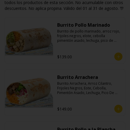
todos los productos de esta sección. No acumulable con otros
descuentos. No aplica propina. Válido del 01 al 31 de agosto. 🎊
Burrito Pollo Marinado
Burrito de pollo marinado, arroz rojo, 
frijoles negros, elote, cebolla 
pimentón asado, lechuga, pico de 
gallo, queso, salsa crema ácida, 
guacamole y jalapeños.
$139.00
Burrito Arrachera
Burrito Arrachera, Arroz Cilantro, 
Frijoles Negros, Eote, Cebolla, 
Pimentón Asado, Lechuga, Pico De 
Gallo, Queso y Salsa Crema Ácida.
$149.00
Burrito Pollo a la Plancha