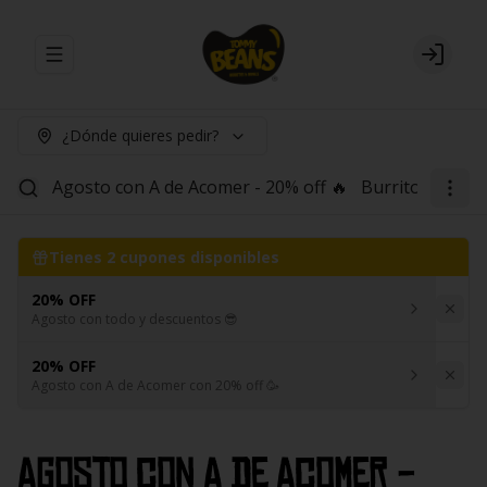
Abrir menu de navegación
Login
¿Dónde quieres pedir?
Agosto con A de Acomer - 20% off 🔥
Burritos
Red B
Tienes
2
cupones disponibles
20% OFF
Agosto con todo y descuentos 😎
20% OFF
Agosto con A de Acomer con 20% off 🥳
Agosto con A de Acomer -