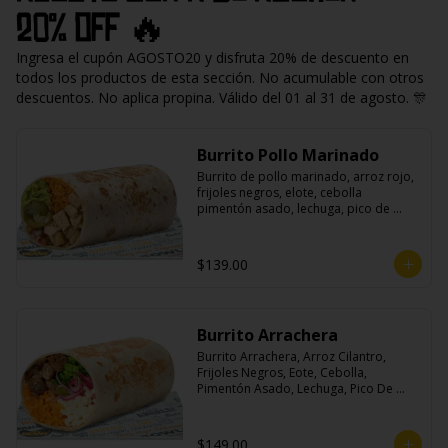
20% off 🔥
Ingresa el cupón AGOSTO20 y disfruta 20% de descuento en
todos los productos de esta sección. No acumulable con otros
descuentos. No aplica propina. Válido del 01 al 31 de agosto. 🎊
Burrito Pollo Marinado
Burrito de pollo marinado, arroz rojo, 
frijoles negros, elote, cebolla 
pimentón asado, lechuga, pico de 
gallo, queso, salsa crema ácida, 
guacamole y jalapeños.
$139.00
Burrito Arrachera
Burrito Arrachera, Arroz Cilantro, 
Frijoles Negros, Eote, Cebolla, 
Pimentón Asado, Lechuga, Pico De 
Gallo, Queso y Salsa Crema Ácida.
$149.00