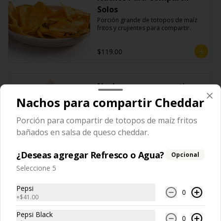
Solos
Porción grande de totopos de maíz 
fritos y crujientes para compartir.
$119.00
Nachos para compartir
Guacamole
Nachos para compartir Cheddar
Totopos de maíz fritos con 
guacamole, cebolla morada, cilantro y 
Porción para compartir de totopos de maíz fritos
un toque de crema.
bañados en salsa de queso cheddar.
$129.00
¿Deseas agregar Refresco o Agua?
Opcional
Seleccione 5
Nachos para compartir
Cheddar
Pepsi
0
+
$41.00
Porción para compartir de totopos de 
maíz fritos bañados en salsa de queso 
cheddar.
Pepsi Black
0