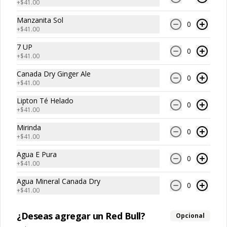
+
$41.00
$129.00
Manzanita Sol
0
+
$41.00
Tommy Papas
7 UP
0
+
$41.00
Canada Dry Ginger Ale
0
Papas Fritas Individuales
+
$41.00
Porción individual de papas fritas de 
corte recto y textura crujiente.
Lipton Té Helado
0
+
$41.00
Mirinda
0
$59.00
+
$41.00
Agua E Pura
0
+
$41.00
Papas Fritas Individuales
Agua Mineral Canada Dry
con Guacamole
0
+
$41.00
Porción individual de papas fritas 
acompañadas con una porción de 
guacamole cremoso.
¿Deseas agregar un Red Bull?
Opcional