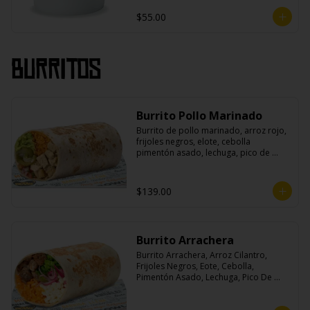
$55.00
Burritos
Burrito Pollo Marinado
Burrito de pollo marinado, arroz rojo, 
frijoles negros, elote, cebolla 
pimentón asado, lechuga, pico de 
gallo, queso, salsa crema ácida, 
guacamole y jalapeños.
$139.00
Burrito Arrachera
Burrito Arrachera, Arroz Cilantro, 
Frijoles Negros, Eote, Cebolla, 
Pimentón Asado, Lechuga, Pico De 
Gallo, Queso y Salsa Crema Ácida.