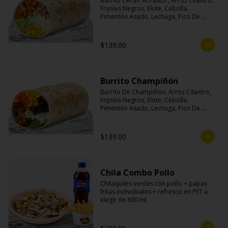
Burrito Cerdo Al Pastor, Arroz Cilantro, 
Frijoles Negros, Elote, Cebolla, 
Pimentón Asado, Lechuga, Pico De 
Gallo, Queso y Salsa Crema Ácida.
$139.00
Burrito Champiñón
Burrito De Champiñón, Arroz Cilantro, 
Frijoles Negros, Elote, Cebolla, 
Pimentón Asado, Lechuga, Pico De 
Gallo, Queso y Salsa Tatemade Roja.
$139.00
Chila Combo Pollo
Chilaquiles verdes con pollo + papas 
fritas individuales + refresco en PET a 
elegir de 600 ml