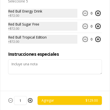
$85.00
Seleccione 5
Red Bull Energy Drink
0
+
$72.00
Papas Fritas Individuales
Queso Cheddar
Red Bull Sugar Free
0
+
$72.00
Porción individual de papas fritas 
bañadas con salsa de queso cheddar 
fundido.
Red Bull Tropical Edition
0
+
$72.00
$85.00
Instrucciones especiales
Papas Fritas para
compartir
Porción grande de papas fritas 
delgadas y crujientes, ideales para 
compartir.
$119.00
Agregar
$129.00
Papas Fritas para