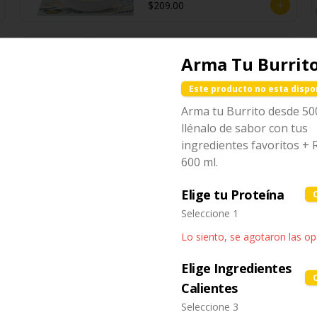
$209.00
Low Carb Bowl
Arma Tu Burrit
Bowl con base de lechuga, 
jitomate cherry y proteína a 
Este producto no esta dispo
escoger.
Arma tu Burrito desde 50
llénalo de sabor con tus
$159.00
ingredientes favoritos + 
600 ml.
Nachos Individual
Elige tu Proteína
Cheddar
Seleccione 1
Totopos de maíz fritos bañados 
con salsa de queso cheddar 
Lo siento, se agotaron las o
fundido.
$85.00
Elige Ingredientes
Calientes
Seleccione 3
Nachos para compartir