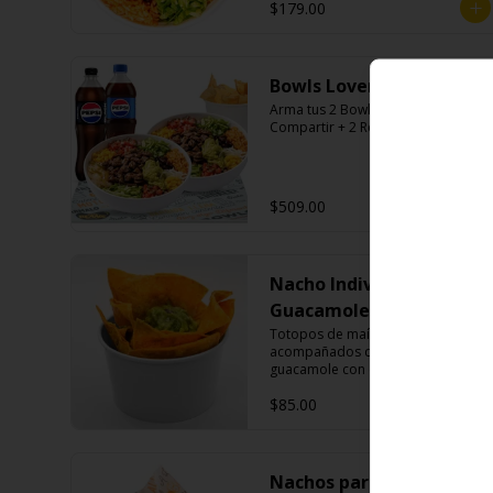
$179.00
Bowls Lovers.
Arma tus 2 Bowls + Nachos Para 
Compartir + 2 Refrescos 600ml.
$509.00
Nacho Individual
Guacamole
Totopos de maíz fritos 
acompañados de una porción de 
guacamole con cebolla morada.
$85.00
Nachos para compartir