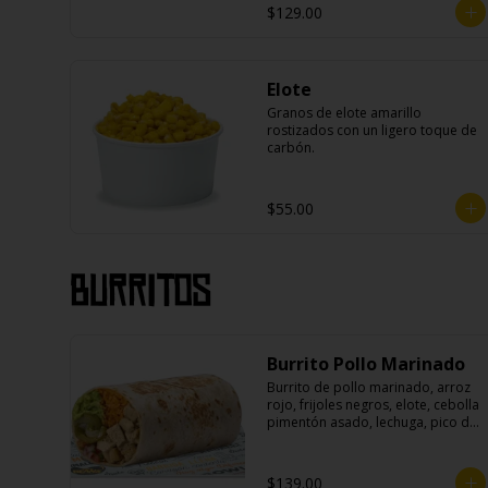
$129.00
Elote
Granos de elote amarillo 
rostizados con un ligero toque de 
carbón.
$55.00
Burritos
Burrito Pollo Marinado
Burrito de pollo marinado, arroz 
rojo, frijoles negros, elote, cebolla 
pimentón asado, lechuga, pico de 
gallo, queso, salsa crema ácida, 
guacamole y jalapeños.
$139.00