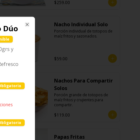
$259.00
Nacho Individual Solo
o Dúo
Close
Porción individual de totopos de 
maíz fritos y sazonados.
nible
0grs y
$59.00
Refresco
Nachos Para Compartir
Obligatorio
Solos
Porción grande de totopos de 
maíz fritos y crujientes para 
pciones
compartir.
$119.00
Obligatorio
Papas Fritas