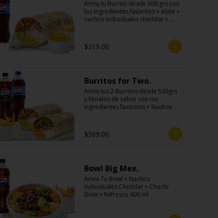
Arma tu Burrito desde 500 grs con 
tus ingredientes favoritos + elote + 
nachos individuales cheddar + 
refresco
$319.00
Burritos for Two.
Arma tus 2 Burritos desde 500grs 
y llénalos de sabor con tus 
ingredientes favoritos + Nachos 
Para Compartir + 2 Refrescos 
600ml.
$509.00
Bowl Big Mex.
Arma Tu Bowl + Nachos 
Individuales Cheddar + Choclo 
Elote + Refresco 600 ml