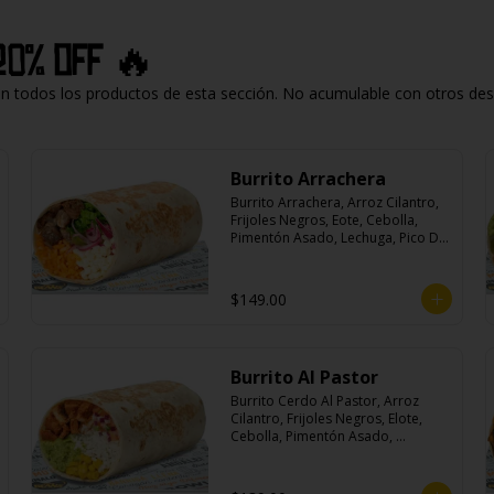
20% off 🔥
todos los productos de esta sección. No acumulable con otros descu
Burrito Arrachera
Burrito Arrachera, Arroz Cilantro, 
Frijoles Negros, Eote, Cebolla, 
Pimentón Asado, Lechuga, Pico De 
Gallo, Queso y Salsa Crema Ácida.
$149.00
Burrito Al Pastor
Burrito Cerdo Al Pastor, Arroz 
Cilantro, Frijoles Negros, Elote, 
Cebolla, Pimentón Asado, 
Lechuga, Pico De Gallo, Queso y 
Salsa Crema Ácida.