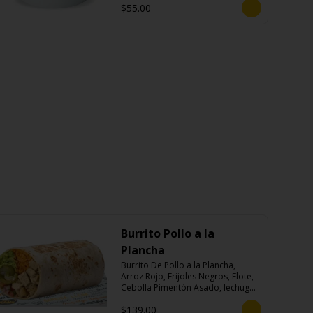
$55.00
Burrito Pollo a la
Plancha
Burrito De Pollo a la Plancha, 
Arroz Rojo, Frijoles Negros, Elote, 
Cebolla Pimentón Asado, lechuga, 
Pico de Gallo, Queso y Salsa 
$139.00
Crema Ácida.