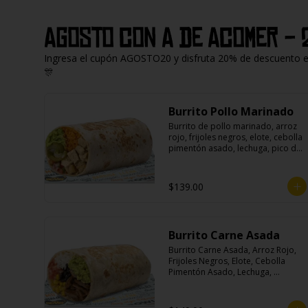
Agosto con A de Acomer - 
Ingresa el cupón AGOSTO20 y disfruta 20% de descuento en 
🎊
Burrito Pollo Marinado
Burrito de pollo marinado, arroz 
rojo, frijoles negros, elote, cebolla 
pimentón asado, lechuga, pico de 
gallo, queso, salsa crema ácida, 
guacamole y jalapeños.
$139.00
Burrito Carne Asada
Burrito Carne Asada, Arroz Rojo, 
Frijoles Negros, Elote, Cebolla 
Pimentón Asado, Lechuga, 
Escabeche Habanero, Queso y 
Salsa Cremoso De Cilantro.