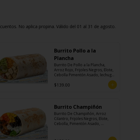
entos. No aplica propina. Válido del 01 al 31 de agosto.
Burrito Pollo a la
Plancha
Burrito De Pollo a la Plancha, 
Arroz Rojo, Frijoles Negros, Elote, 
Cebolla Pimentón Asado, lechuga, 
Pico de Gallo, Queso y Salsa 
$139.00
Crema Ácida.
Burrito Champiñón
Burrito De Champiñón, Arroz 
Cilantro, Frijoles Negros, Elote, 
Cebolla, Pimentón Asado, 
Lechuga, Pico De Gallo, Queso y 
Salsa Tatemade Roja.