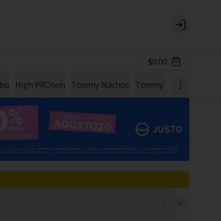
Login
$0.00
mbo
High PROtein
Tommy Nachos
Tommy Papas
Un Ext