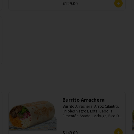
$129.00
Burrito Arrachera
Burrito Arrachera, Arroz Cilantro, 
Frijoles Negros, Eote, Cebolla, 
Pimentón Asado, Lechuga, Pico De 
Gallo, Queso y Salsa Crema Ácida.
$149.00