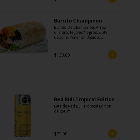
Burrito Champiñón
Burrito De Champiñón, Arroz 
Cilantro, Frijoles Negros, Elote, 
Cebolla, Pimentón Asado, 
Lechuga, Pico De Gallo, Queso y 
Salsa Tatemade Roja.
$139.00
Red Bull Tropical Edition
Lata de Red Bull Tropical Edition 
de 250 ml.
$72.00