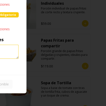
Individuales
pciones
Porción individual de papas fritas 
de corte recto y textura crujiente.
Obligatorio
$59.00
pciones
es
Papas Fritas para
compartir
Porción grande de papas fritas 
delgadas y crujientes, ideales para 
compartir.
$119.00
Sopa de Tortilla
onible
Sopa a base de tomate con tiras 
de tortilla frita, cubos de aguacate 
y un toque de crema.