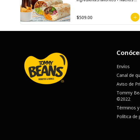
Para Compartir + 2 Refrescos 
600ml.
$509.00
Conóce
Envíos
Canal de q
Aviso de Pr
Tommy Bea
©2022
Términos y
Política de 