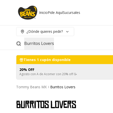
Inicio
Pide Aquí
Sucursales
¿Dónde quieres pedir?
Burritos Lovers
Tienes
1
cupón disponible
20% OFF
Agosto con A de Acomer con 20% off 🥳
Tommy Beans MX
Burritos Lovers
Burritos Lovers