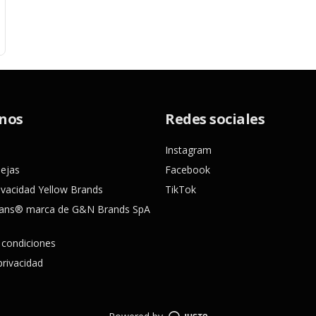
nos
Redes sociales
Instagram
uejas
Facebook
ivacidad Yellow Brands
TikTok
ns® marca de G&N Brands SpA
 condiciones
privacidad