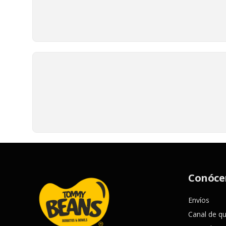
Conóce
Envíos
Canal de q