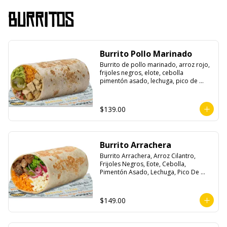
Burritos
Burrito Pollo Marinado
Burrito de pollo marinado, arroz rojo, 
frijoles negros, elote, cebolla 
pimentón asado, lechuga, pico de 
gallo, queso, salsa crema ácida, 
guacamole y jalapeños.
$139.00
Burrito Arrachera
Burrito Arrachera, Arroz Cilantro, 
Frijoles Negros, Eote, Cebolla, 
Pimentón Asado, Lechuga, Pico De 
Gallo, Queso y Salsa Crema Ácida.
$149.00