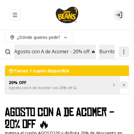
Abrir menu de navegación
Login
¿Dónde quieres pedir?
Agosto con A de Acomer - 20% off 🔥
Burritos
Red B
Tienes
1
cupón disponible
20% OFF
Agosto con A de Acomer con 20% off 🥳
Agosto con A de Acomer -
20% off 🔥
Ingresa el cupón AGOSTO20 y disfruta 20% de descuento en