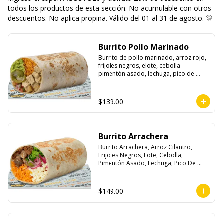
todos los productos de esta sección. No acumulable con otros
descuentos. No aplica propina. Válido del 01 al 31 de agosto. 🎊
Burrito Pollo Marinado
Burrito de pollo marinado, arroz rojo, 
frijoles negros, elote, cebolla 
pimentón asado, lechuga, pico de 
gallo, queso, salsa crema ácida, 
guacamole y jalapeños.
$139.00
Burrito Arrachera
Burrito Arrachera, Arroz Cilantro, 
Frijoles Negros, Eote, Cebolla, 
Pimentón Asado, Lechuga, Pico De 
Gallo, Queso y Salsa Crema Ácida.
$149.00