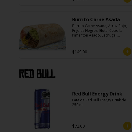
Burrito Carne Asada
Burrito Carne Asada, Arroz Rojo, 
Frijoles Negros, Elote, Cebolla 
Pimentón Asado, Lechuga, 
Escabeche Habanero, Queso y 
Salsa Cremoso De Cilantro.
$149.00
Red Bull
Red Bull Energy Drink
Lata de Red Bull Energy Drink de 
250 ml.
$72.00