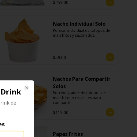
$259.00
Nacho Individual Solo
Porción individual de totopos de 
maíz fritos y sazonados.
$59.00
Nachos Para Compartir
Solos
 Drink
Porción grande de totopos de 
Close
maíz fritos y crujientes para 
rink de
compartir.
$119.00
es
Papas Fritas