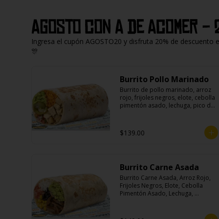
Agosto con A de Acomer - 
Ingresa el cupón AGOSTO20 y disfruta 20% de descuento en 
🎊
Burrito Pollo Marinado
Burrito de pollo marinado, arroz 
rojo, frijoles negros, elote, cebolla 
pimentón asado, lechuga, pico de 
gallo, queso, salsa crema ácida, 
guacamole y jalapeños.
$139.00
Burrito Carne Asada
Burrito Carne Asada, Arroz Rojo, 
Frijoles Negros, Elote, Cebolla 
Pimentón Asado, Lechuga, 
Escabeche Habanero, Queso y 
Salsa Cremoso De Cilantro.