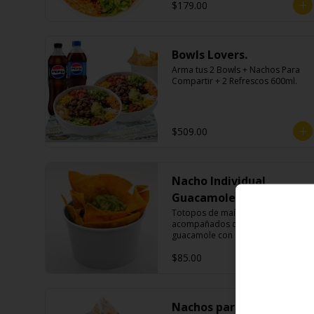
$179.00
Bowls Lovers.
Arma tus 2 Bowls + Nachos Para 
Compartir + 2 Refrescos 600ml.
$509.00
Nacho Individual
Guacamole
Totopos de maíz fritos 
acompañados de una porción de 
guacamole con cebolla morada.
$85.00
Nachos para compartir