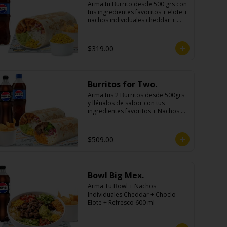
Arma tu Burrito desde 500 grs con 
tus ingredientes favoritos + elote + 
nachos individuales cheddar + 
refresco
$319.00
Burritos for Two.
Arma tus 2 Burritos desde 500grs 
y llénalos de sabor con tus 
ingredientes favoritos + Nachos 
Para Compartir + 2 Refrescos 
600ml.
$509.00
Bowl Big Mex.
Arma Tu Bowl + Nachos 
Individuales Cheddar + Choclo 
Elote + Refresco 600 ml