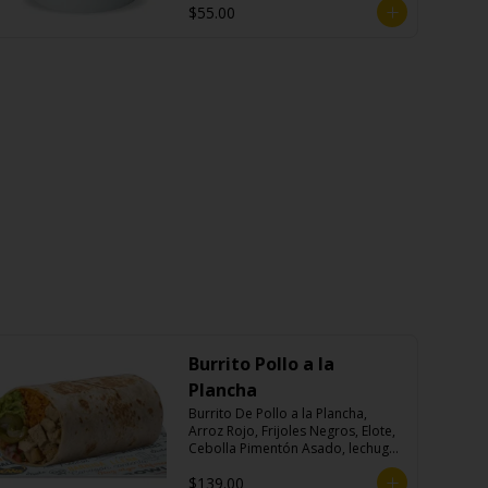
$55.00
Burrito Pollo a la
Plancha
Burrito De Pollo a la Plancha, 
Arroz Rojo, Frijoles Negros, Elote, 
Cebolla Pimentón Asado, lechuga, 
Pico de Gallo, Queso y Salsa 
$139.00
Crema Ácida.