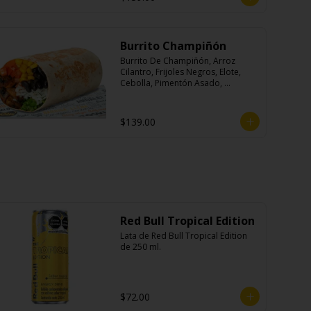
Burrito Champiñón
Burrito De Champiñón, Arroz 
Cilantro, Frijoles Negros, Elote, 
Cebolla, Pimentón Asado, 
Lechuga, Pico De Gallo, Queso y 
Salsa Tatemade Roja.
$139.00
Red Bull Tropical Edition
Lata de Red Bull Tropical Edition 
de 250 ml.
$72.00