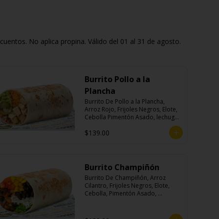
entos. No aplica propina. Válido del 01 al 31 de agosto.
Burrito Pollo a la
Plancha
Burrito De Pollo a la Plancha, 
Arroz Rojo, Frijoles Negros, Elote, 
Cebolla Pimentón Asado, lechuga, 
Pico de Gallo, Queso y Salsa 
$139.00
Crema Ácida.
Burrito Champiñón
Burrito De Champiñón, Arroz 
Cilantro, Frijoles Negros, Elote, 
Cebolla, Pimentón Asado, 
Lechuga, Pico De Gallo, Queso y 
Salsa Tatemade Roja.