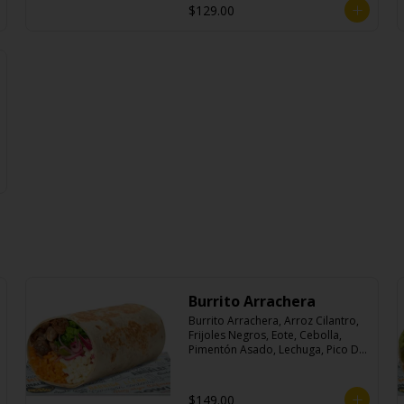
$129.00
Burrito Arrachera
Burrito Arrachera, Arroz Cilantro, 
Frijoles Negros, Eote, Cebolla, 
Pimentón Asado, Lechuga, Pico De 
Gallo, Queso y Salsa Crema Ácida.
$149.00