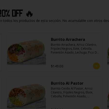
20% off 🔥
todos los productos de esta sección. No acumulable con otros descu
Burrito Arrachera
Burrito Arrachera, Arroz Cilantro, 
Frijoles Negros, Eote, Cebolla, 
Pimentón Asado, Lechuga, Pico De 
Gallo, Queso y Salsa Crema Ácida.
$149.00
Burrito Al Pastor
Burrito Cerdo Al Pastor, Arroz 
Cilantro, Frijoles Negros, Elote, 
Cebolla, Pimentón Asado, 
Lechuga, Pico De Gallo, Queso y 
Salsa Crema Ácida.