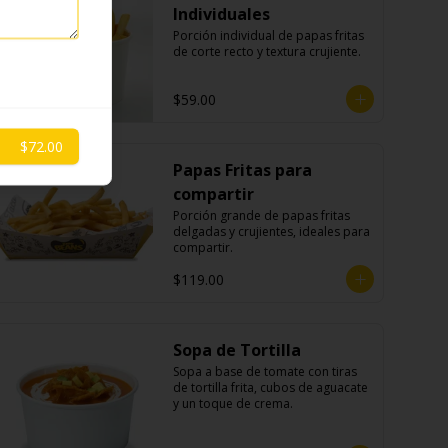
Individuales
Porción individual de papas fritas 
de corte recto y textura crujiente.
$59.00
$72.00
Papas Fritas para
compartir
Porción grande de papas fritas 
delgadas y crujientes, ideales para 
compartir.
$119.00
Sopa de Tortilla
Sopa a base de tomate con tiras 
de tortilla frita, cubos de aguacate 
y un toque de crema.