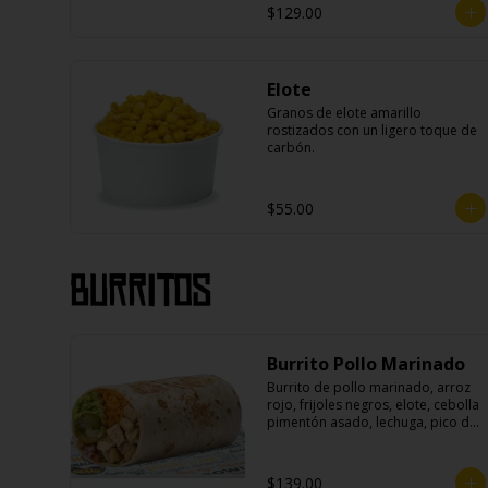
$129.00
Elote
Granos de elote amarillo 
rostizados con un ligero toque de 
carbón.
$55.00
Burritos
Burrito Pollo Marinado
Burrito de pollo marinado, arroz 
rojo, frijoles negros, elote, cebolla 
pimentón asado, lechuga, pico de 
gallo, queso, salsa crema ácida, 
guacamole y jalapeños.
$139.00