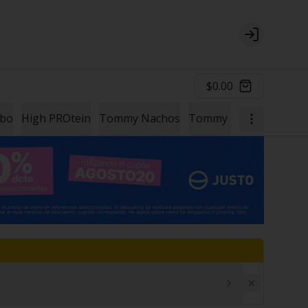
Login
$0.00
mbo
High PROtein
Tommy Nachos
Tommy Papas
Un Ext