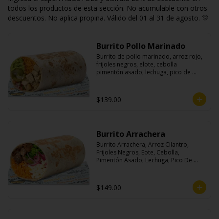
todos los productos de esta sección. No acumulable con otros
descuentos. No aplica propina. Válido del 01 al 31 de agosto. 🎊
Burrito Pollo Marinado
Burrito de pollo marinado, arroz rojo, 
frijoles negros, elote, cebolla 
pimentón asado, lechuga, pico de 
gallo, queso, salsa crema ácida, 
guacamole y jalapeños.
$139.00
Burrito Arrachera
Burrito Arrachera, Arroz Cilantro, 
Frijoles Negros, Eote, Cebolla, 
Pimentón Asado, Lechuga, Pico De 
Gallo, Queso y Salsa Crema Ácida.
$149.00