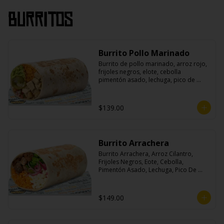
Burritos
Burrito Pollo Marinado
Burrito de pollo marinado, arroz rojo, 
frijoles negros, elote, cebolla 
pimentón asado, lechuga, pico de 
gallo, queso, salsa crema ácida, 
guacamole y jalapeños.
$139.00
Burrito Arrachera
Burrito Arrachera, Arroz Cilantro, 
Frijoles Negros, Eote, Cebolla, 
Pimentón Asado, Lechuga, Pico De 
Gallo, Queso y Salsa Crema Ácida.
$149.00