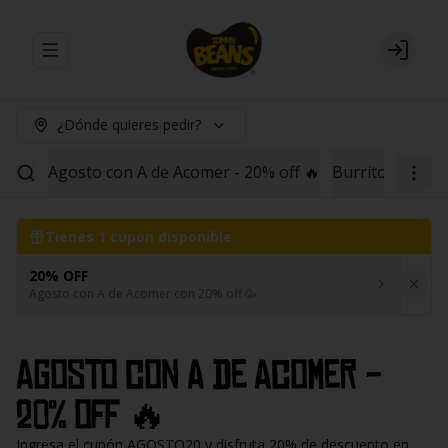
Abrir menu de navegación
Login
¿Dónde quieres pedir?
Agosto con A de Acomer - 20% off 🔥
Burritos
Red B
Tienes
1
cupón disponible
20% OFF
Agosto con A de Acomer con 20% off 🥳
Agosto con A de Acomer -
20% off 🔥
Ingresa el cupón AGOSTO20 y disfruta 20% de descuento en