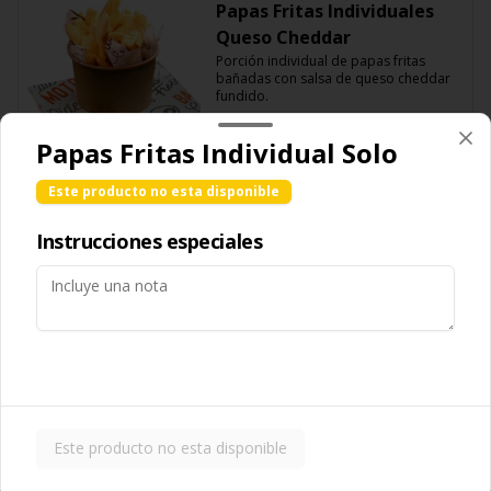
Papas Fritas Individuales
Queso Cheddar
Porción individual de papas fritas 
bañadas con salsa de queso cheddar 
fundido.
$85.00
Papas Fritas Individual Solo
Este producto no esta disponible
Papas Fritas para
compartir
Instrucciones especiales
Porción grande de papas fritas 
delgadas y crujientes, ideales para 
compartir.
$119.00
Papas Fritas para
compartir Guacamole
Este producto no esta disponible
Porción grande de papas fritas 
servidas con una capa de guacamole 
fresco.