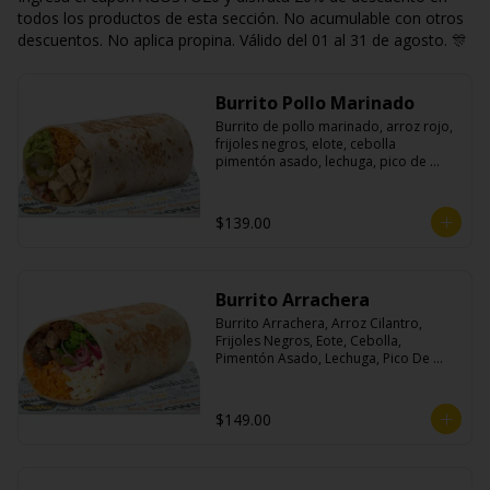
todos los productos de esta sección. No acumulable con otros
descuentos. No aplica propina. Válido del 01 al 31 de agosto. 🎊
Burrito Pollo Marinado
Burrito de pollo marinado, arroz rojo, 
frijoles negros, elote, cebolla 
pimentón asado, lechuga, pico de 
gallo, queso, salsa crema ácida, 
guacamole y jalapeños.
$139.00
Burrito Arrachera
Burrito Arrachera, Arroz Cilantro, 
Frijoles Negros, Eote, Cebolla, 
Pimentón Asado, Lechuga, Pico De 
Gallo, Queso y Salsa Crema Ácida.
$149.00