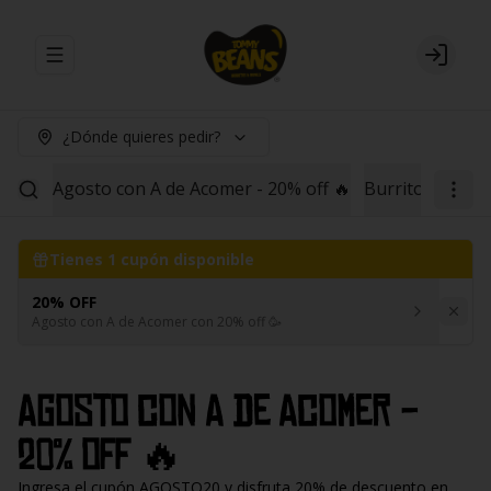
Abrir menu de navegación
Login
¿Dónde quieres pedir?
Agosto con A de Acomer - 20% off 🔥
Burritos
Red B
Tienes
1
cupón disponible
20% OFF
Agosto con A de Acomer con 20% off 🥳
Agosto con A de Acomer -
20% off 🔥
Ingresa el cupón AGOSTO20 y disfruta 20% de descuento en