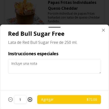
Papas Fritas Individuales
Queso Cheddar
Porción individual de papas fritas 
bañadas con salsa de queso cheddar 
fundido.
$85.00
Red Bull Sugar Free
Lata de Red Bull Sugar Free de 250 ml.
Papas Fritas para
compartir
Instrucciones especiales
Porción grande de papas fritas 
delgadas y crujientes, ideales para 
compartir.
$119.00
Papas Fritas para
compartir Guacamole
Agregar
$72.00
Porción grande de papas fritas 
servidas con una capa de guacamole 
fresco.