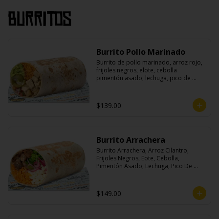
Burritos
Burrito Pollo Marinado
Burrito de pollo marinado, arroz rojo, 
frijoles negros, elote, cebolla 
pimentón asado, lechuga, pico de 
gallo, queso, salsa crema ácida, 
guacamole y jalapeños.
$139.00
Burrito Arrachera
Burrito Arrachera, Arroz Cilantro, 
Frijoles Negros, Eote, Cebolla, 
Pimentón Asado, Lechuga, Pico De 
Gallo, Queso y Salsa Crema Ácida.
$149.00