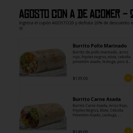
Agosto con A de Acomer - 
Ingresa el cupón AGOSTO20 y disfruta 20% de descuento en 
🎊
Burrito Pollo Marinado
Burrito de pollo marinado, arroz 
rojo, frijoles negros, elote, cebolla 
pimentón asado, lechuga, pico de 
gallo, queso, salsa crema ácida, 
guacamole y jalapeños.
$139.00
Burrito Carne Asada
Burrito Carne Asada, Arroz Rojo, 
Frijoles Negros, Elote, Cebolla 
Pimentón Asado, Lechuga, 
Escabeche Habanero, Queso y 
Salsa Cremoso De Cilantro.
$149.00