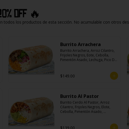
20% off 🔥
todos los productos de esta sección. No acumulable con otros descu
Burrito Arrachera
Burrito Arrachera, Arroz Cilantro, 
Frijoles Negros, Eote, Cebolla, 
Pimentón Asado, Lechuga, Pico De 
Gallo, Queso y Salsa Crema Ácida.
$149.00
Burrito Al Pastor
Burrito Cerdo Al Pastor, Arroz 
Cilantro, Frijoles Negros, Elote, 
Cebolla, Pimentón Asado, 
Lechuga, Pico De Gallo, Queso y 
Salsa Crema Ácida.
$139.00