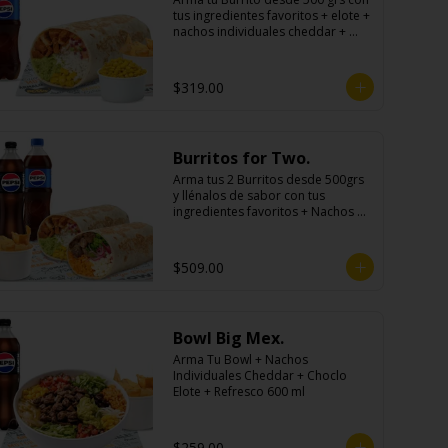
tus ingredientes favoritos + elote + 
nachos individuales cheddar + 
refresco
$319.00
Burritos for Two.
Arma tus 2 Burritos desde 500grs 
y llénalos de sabor con tus 
ingredientes favoritos + Nachos 
Para Compartir + 2 Refrescos 
600ml.
$509.00
Bowl Big Mex.
Arma Tu Bowl + Nachos 
Individuales Cheddar + Choclo 
Elote + Refresco 600 ml
$259.00