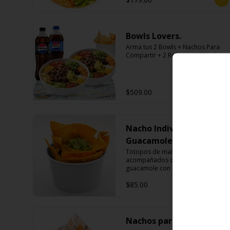
Bowls Lovers.
Arma tus 2 Bowls + Nachos Para 
Compartir + 2 Refrescos 600ml.
$509.00
Nacho Individual
Guacamole
Totopos de maíz fritos 
acompañados de una porción de 
guacamole con cebolla morada.
$85.00
Nachos para compartir