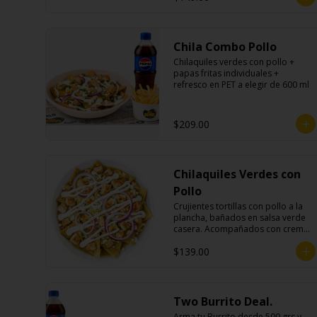
Chila Combo Pollo
Chilaquiles verdes con pollo + 
papas fritas individuales + 
refresco en PET a elegir de 600 ml
$209.00
Chilaquiles Verdes con
Pollo
Crujientes tortillas con pollo a la 
plancha, bañados en salsa verde 
casera. Acompañados con crema, 
queso fresco y cebolla morada.
$139.00
Two Burrito Deal.
Arma tu Burrito desde 500 grs y 