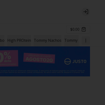
Login
$0.00
mbo
High PROtein
Tommy Nachos
Tommy Papas
Un Ext