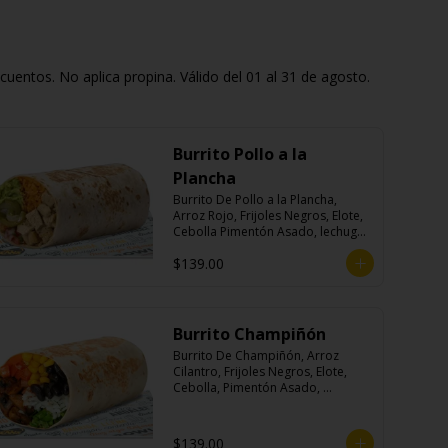
entos. No aplica propina. Válido del 01 al 31 de agosto.
Burrito Pollo a la
Plancha
Burrito De Pollo a la Plancha, 
Arroz Rojo, Frijoles Negros, Elote, 
Cebolla Pimentón Asado, lechuga, 
Pico de Gallo, Queso y Salsa 
$139.00
Crema Ácida.
Burrito Champiñón
Burrito De Champiñón, Arroz 
Cilantro, Frijoles Negros, Elote, 
Cebolla, Pimentón Asado, 
Lechuga, Pico De Gallo, Queso y 
Salsa Tatemade Roja.
$139.00