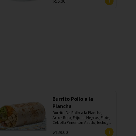
$55.00
Burrito Pollo a la
Plancha
Burrito De Pollo a la Plancha, 
Arroz Rojo, Frijoles Negros, Elote, 
Cebolla Pimentón Asado, lechuga, 
Pico de Gallo, Queso y Salsa 
$139.00
Crema Ácida.