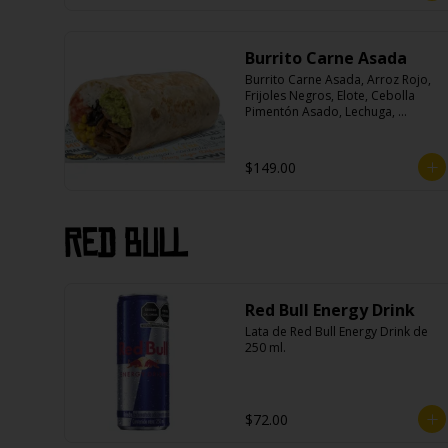
Burrito Carne Asada
Burrito Carne Asada, Arroz Rojo, 
Frijoles Negros, Elote, Cebolla 
Pimentón Asado, Lechuga, 
Escabeche Habanero, Queso y 
Salsa Cremoso De Cilantro.
$149.00
Red Bull
Red Bull Energy Drink
Lata de Red Bull Energy Drink de 
250 ml.
$72.00