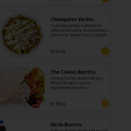
Chilaquiles Verdes
Crujientes tortillas bañadas en 
salsa verde casera. Acompañados 
con crema, queso fresco y cebolla 
morada.
$109.00
The Classic Burrito.
Arma tu Burrito desde 500 grs y 
llénalo de sabor con tus 
ingredientes favoritos
$175.00
All-In-Burrito.
Arma tu Burrito desde 500 grs con 