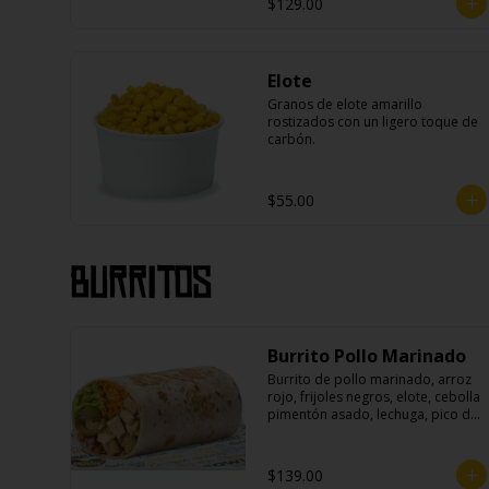
$129.00
Elote
Granos de elote amarillo 
rostizados con un ligero toque de 
carbón.
$55.00
Burritos
Burrito Pollo Marinado
Burrito de pollo marinado, arroz 
rojo, frijoles negros, elote, cebolla 
pimentón asado, lechuga, pico de 
gallo, queso, salsa crema ácida, 
guacamole y jalapeños.
$139.00