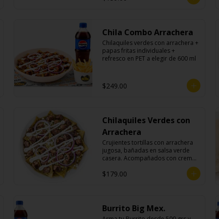
Chila Combo Arrachera
Chilaquiles verdes con arrachera + 
papas fritas individuales + 
refresco en PET a elegir de 600 ml
$249.00
Chilaquiles Verdes con
Arrachera
Crujientes tortillas con arrachera 
jugosa, bañadas en salsa verde 
casera. Acompañados con crema, 
queso fresco y cebolla morada.
$179.00
Burrito Big Mex.
Arma tu Burrito desde 500 grs y 