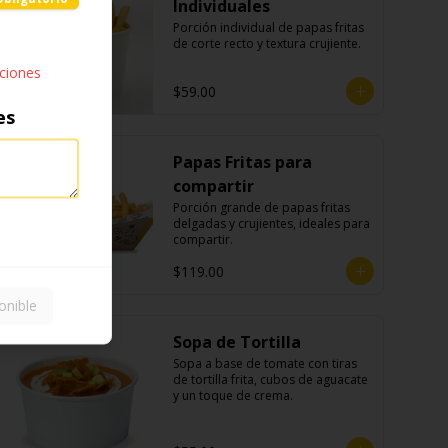
Individuales
Porción individual de papas fritas 
de corte recto y textura crujiente.
pciones
$59.00
es
Papas Fritas para
compartir
Porción grande de papas fritas 
delgadas y crujientes, ideales para 
compartir.
$119.00
onible
Sopa de Tortilla
Sopa a base de tomate con tiras 
de tortilla frita, cubos de aguacate 
y un toque de crema.