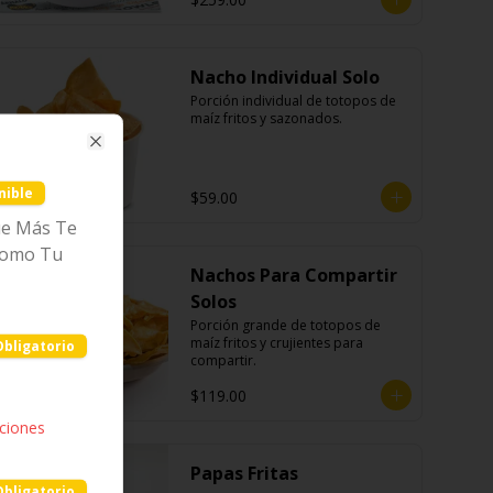
Nacho Individual Solo
Porción individual de totopos de 
maíz fritos y sazonados.
Close
nible
$59.00
ue Más Te
Como Tu
Nachos Para Compartir
Solos
Porción grande de totopos de 
maíz fritos y crujientes para 
Obligatorio
compartir.
$119.00
pciones
Papas Fritas
Obligatorio