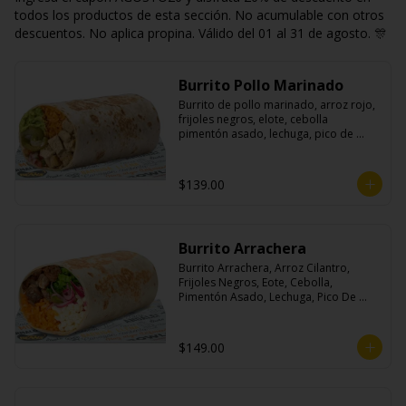
todos los productos de esta sección. No acumulable con otros
descuentos. No aplica propina. Válido del 01 al 31 de agosto. 🎊
Burrito Pollo Marinado
Burrito de pollo marinado, arroz rojo, 
frijoles negros, elote, cebolla 
pimentón asado, lechuga, pico de 
gallo, queso, salsa crema ácida, 
guacamole y jalapeños.
$139.00
Burrito Arrachera
Burrito Arrachera, Arroz Cilantro, 
Frijoles Negros, Eote, Cebolla, 
Pimentón Asado, Lechuga, Pico De 
Gallo, Queso y Salsa Crema Ácida.
$149.00