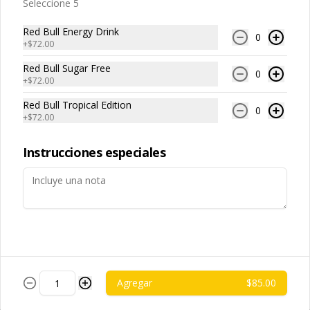
Seleccione 5
Papas Fritas Individuales
Queso Cheddar
Red Bull Energy Drink
0
Porción individual de papas fritas 
+
$72.00
bañadas con salsa de queso cheddar 
fundido.
Red Bull Sugar Free
0
+
$72.00
$85.00
Red Bull Tropical Edition
0
+
$72.00
Papas Fritas para
compartir
Instrucciones especiales
Porción grande de papas fritas 
delgadas y crujientes, ideales para 
compartir.
$119.00
Papas Fritas para
compartir Guacamole
Agregar
$85.00
Porción grande de papas fritas 
servidas con una capa de guacamole 
fresco.