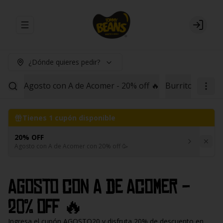
Abrir menu de navegación
Login
¿Dónde quieres pedir?
Agosto con A de Acomer - 20% off 🔥
Burritos
Red B
Tienes
1
cupón disponible
20% OFF
Agosto con A de Acomer con 20% off 🥳
Agosto con A de Acomer -
20% off 🔥
Ingresa el cupón AGOSTO20 y disfruta 20% de descuento en