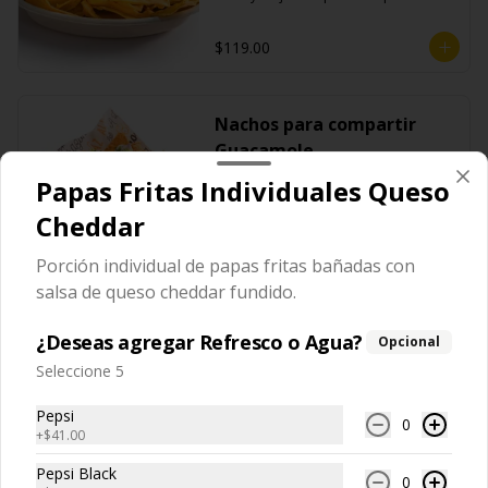
$119.00
Nachos para compartir
Guacamole
Totopos de maíz fritos con 
Papas Fritas Individuales Queso
guacamole, cebolla morada, cilantro y 
un toque de crema.
Cheddar
$129.00
Porción individual de papas fritas bañadas con
salsa de queso cheddar fundido.
Nachos para compartir
¿Deseas agregar Refresco o Agua?
Opcional
Cheddar
Seleccione 5
Porción para compartir de totopos de 
maíz fritos bañados en salsa de queso 
cheddar.
Pepsi
0
+
$41.00
$129.00
Pepsi Black
0