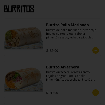
Burritos
Burrito Pollo Marinado
Burrito de pollo marinado, arroz rojo, 
frijoles negros, elote, cebolla 
pimentón asado, lechuga, pico de 
gallo, queso, salsa crema ácida, 
guacamole y jalapeños.
$139.00
Burrito Arrachera
Burrito Arrachera, Arroz Cilantro, 
Frijoles Negros, Eote, Cebolla, 
Pimentón Asado, Lechuga, Pico De 
Gallo, Queso y Salsa Crema Ácida.
$149.00