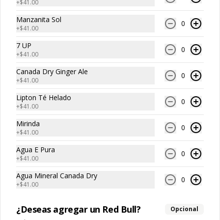
+
$41.00
Tommy Papas
Manzanita Sol
0
+
$41.00
7 UP
Papas Fritas Individuales
0
+
$41.00
Porción individual de papas fritas de 
corte recto y textura crujiente.
Canada Dry Ginger Ale
0
+
$41.00
Lipton Té Helado
0
$59.00
+
$41.00
Mirinda
0
+
$41.00
Papas Fritas Individuales
con Guacamole
Agua E Pura
0
+
$41.00
Porción individual de papas fritas 
acompañadas con una porción de 
guacamole cremoso.
Agua Mineral Canada Dry
0
+
$41.00
$85.00
¿Deseas agregar un Red Bull?
Opcional